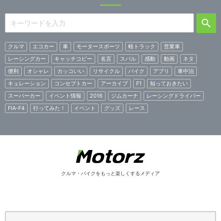
クルマ
エコカー
車
モータースポーツ
軽トラック
営業車
レーシングカー
キャッチコピー
名言
スバル
感動
動画
ネタ
便利
オシャレ
カッコいい
リサイクル
バイク
アプリ
車中泊
キュレーション
コンセプトカー
アーカイブ
F1
知っておきたい
スーパーカー
イベント情報
2016
ジムカーナ
レーシングドライバー
FIA-F4
行ってみた！
イベント
グッズ
レース
クルマ・バイクをもっと楽しくするメディア