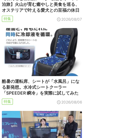
泊旅】火山が育む癒やしと美食を巡る、
オステリアで叶える愛犬との至福の休日
特集
2026/08/07
酷暑の運転席、シートが「水風呂」にな
る新発想。水冷式シートクーラー
「SPEEDER 瞬冷」を実際に試してみた
特集
2026/08/06