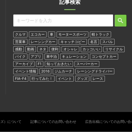
記事検索
クルマ
エコカー
車
モータースポーツ
軽トラック
営業車
レーシングカー
キャッチコピー
名言
スバル
感動
動画
ネタ
便利
オシャレ
カッコいい
リサイクル
バイク
アプリ
車中泊
キュレーション
コンセプトカー
アーカイブ
F1
知っておきたい
スーパーカー
イベント情報
2016
ジムカーナ
レーシングドライバー
FIA-F4
行ってみた！
イベント
グッズ
レース
ターズ）について
記事についてのお問い合わせ
広告出稿についてのお問い合