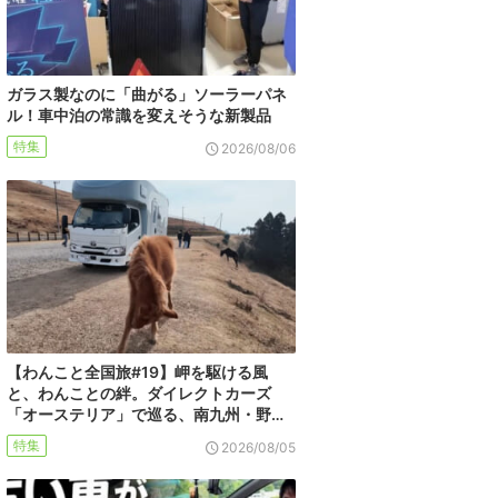
ガラス製なのに「曲がる」ソーラーパネ
ル！車中泊の常識を変えそうな新製品
特集
2026/08/06
【わんこと全国旅#19】岬を駆ける風
と、わんことの絆。ダイレクトカーズ
「オーステリア」で巡る、南九州・野…
特集
2026/08/05