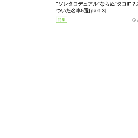
“ソレタコデュアル”ならぬ”タコII”
ついた名車5選[part.3]
特集