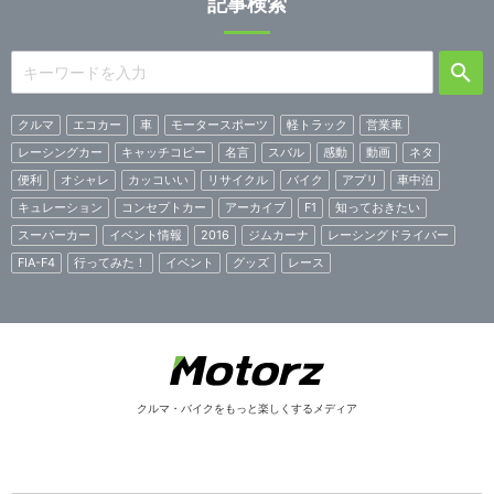
記事検索
クルマ
エコカー
車
モータースポーツ
軽トラック
営業車
レーシングカー
キャッチコピー
名言
スバル
感動
動画
ネタ
便利
オシャレ
カッコいい
リサイクル
バイク
アプリ
車中泊
キュレーション
コンセプトカー
アーカイブ
F1
知っておきたい
スーパーカー
イベント情報
2016
ジムカーナ
レーシングドライバー
FIA-F4
行ってみた！
イベント
グッズ
レース
クルマ・バイクをもっと楽しくするメディア