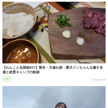
【わんこと全国旅#21】熊本・犬連れ旅：愛犬ドンちゃんを癒す名
湯と絶景キャンプの軌跡
特集
2026/08/08