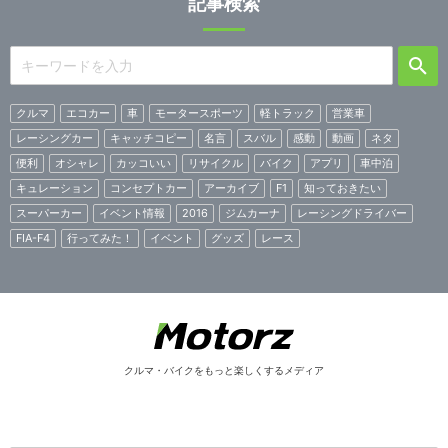
記事検索
クルマ
エコカー
車
モータースポーツ
軽トラック
営業車
レーシングカー
キャッチコピー
名言
スバル
感動
動画
ネタ
便利
オシャレ
カッコいい
リサイクル
バイク
アプリ
車中泊
キュレーション
コンセプトカー
アーカイブ
F1
知っておきたい
スーパーカー
イベント情報
2016
ジムカーナ
レーシングドライバー
FIA-F4
行ってみた！
イベント
グッズ
レース
クルマ・バイクをもっと楽しくするメディア