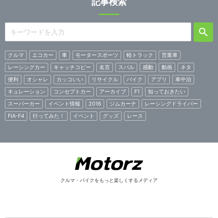
記事検索
クルマ
エコカー
車
モータースポーツ
軽トラック
営業車
レーシングカー
キャッチコピー
名言
スバル
感動
動画
ネタ
便利
オシャレ
カッコいい
リサイクル
バイク
アプリ
車中泊
キュレーション
コンセプトカー
アーカイブ
F1
知っておきたい
スーパーカー
イベント情報
2016
ジムカーナ
レーシングドライバー
FIA-F4
行ってみた！
イベント
グッズ
レース
クルマ・バイクをもっと楽しくするメディア