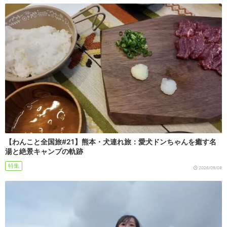
【わんこと全国旅#21】熊本・犬連れ旅：愛犬ドンちゃんを癒す名
湯と絶景キャンプの軌跡
特集
2026/08/08