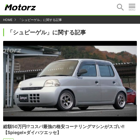
HOME
「シュピーゲル」に関する記事
「シュピーゲル」に関する記事
総額50万円!?コスパ最強の格安コーナリングマシンがスゴい!!
【Spiegel×ダイハツエッセ】