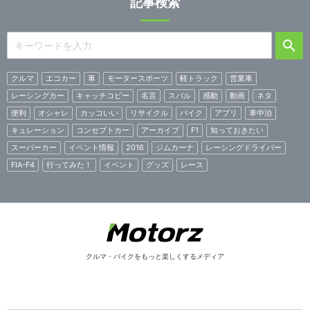
記事検索
クルマ
エコカー
車
モータースポーツ
軽トラック
営業車
レーシングカー
キャッチコピー
名言
スバル
感動
動画
ネタ
便利
オシャレ
カッコいい
リサイクル
バイク
アプリ
車中泊
キュレーション
コンセプトカー
アーカイブ
F1
知っておきたい
スーパーカー
イベント情報
2016
ジムカーナ
レーシングドライバー
FIA-F4
行ってみた！
イベント
グッズ
レース
クルマ・バイクをもっと楽しくするメディア