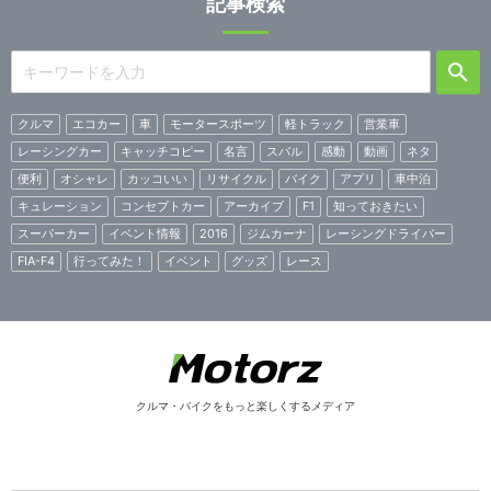
記事検索
クルマ
エコカー
車
モータースポーツ
軽トラック
営業車
レーシングカー
キャッチコピー
名言
スバル
感動
動画
ネタ
便利
オシャレ
カッコいい
リサイクル
バイク
アプリ
車中泊
キュレーション
コンセプトカー
アーカイブ
F1
知っておきたい
スーパーカー
イベント情報
2016
ジムカーナ
レーシングドライバー
FIA-F4
行ってみた！
イベント
グッズ
レース
クルマ・バイクをもっと楽しくするメディア