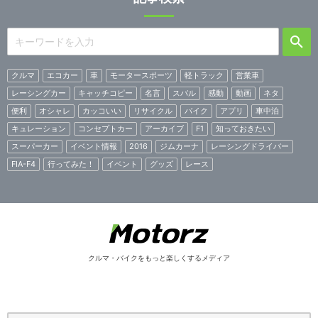
クルマ
エコカー
車
モータースポーツ
軽トラック
営業車
レーシングカー
キャッチコピー
名言
スバル
感動
動画
ネタ
便利
オシャレ
カッコいい
リサイクル
バイク
アプリ
車中泊
キュレーション
コンセプトカー
アーカイブ
F1
知っておきたい
スーパーカー
イベント情報
2016
ジムカーナ
レーシングドライバー
FIA-F4
行ってみた！
イベント
グッズ
レース
クルマ・バイクをもっと楽しくするメディア