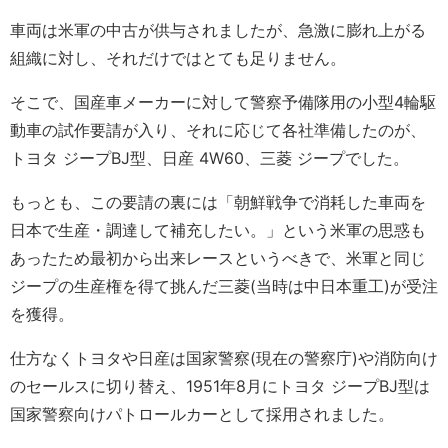
車両は米軍の中古が供与されましたが、急激に膨れ上がる
組織に対し、それだけではとても足りません。
そこで、国産車メーカーに対して警察予備隊用の小型4輪駆
動車の試作要請が入り、それに応じて各社準備したのが、
トヨタ ジープBJ型、日産 4W60、三菱 ジープでした。
もっとも、この要請の裏には「朝鮮戦争で消耗した車両を
日本で生産・調達して補充したい。」という米軍の思惑も
あったため最初から出来レースというべきで、米軍と同じ
ジープの生産権を得て挑んだ三菱(当時は中日本重工)が受注
を獲得。
仕方なくトヨタや日産は国家警察(現在の警察庁)や消防向け
のセールスに切り替え、1951年8月にトヨタ ジープBJ型は
国家警察向けパトロールカーとして採用されました。