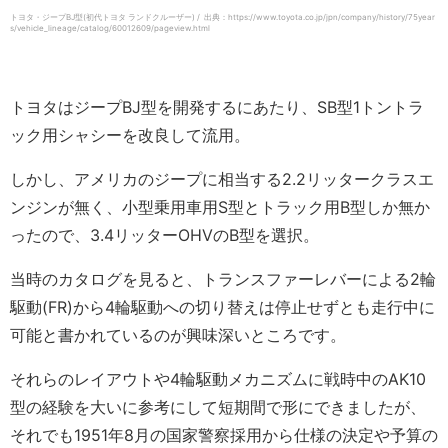
トヨタ・ジープBJ型(初代トヨタ ランドクルーザー) / 出典：https://www.toyota.co.jp/jpn/company/history/75year
s/vehicle_lineage/catalog/60012609/pageview.html
トヨタはジープBJ型を開発するにあたり、SB型1トントラ
ック用シャシーを改良して流用。
しかし、アメリカのジープに相当する2.2リッタークラスエ
ンジンが無く、小型乗用車用S型とトラック用B型しか無か
ったので、3.4リッターOHVのB型を選択。
当時のカタログを見ると、トランスファーレバーによる2輪
駆動(FR)から4輪駆動への切り替えは停止せずとも走行中に
可能と書かれているのが興味深いところです。
それらのレイアウトや4輪駆動メカニズムに戦時中のAK10
型の経験を大いに参考にして短期間で形にできましたが、
それでも1951年8月の国家警察採用から仕様の決定や予算の