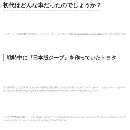
初代はどんな車だったのでしょうか？
トヨタ・ジープBJ型(初代トヨタ ランドクルーザー) / © 1995-2018
Toyota Motor Corporation.
All Rights Reserved.
戦時中に『日本版ジープ』を作っていたトヨタ
日本陸軍四式小型貨物車(トヨタAK10型小型4輪駆動トラック) / 出典：https://www.toyota.co.jp/jpn/company/histor
y/75years/text/taking_on_the_automotive_business/chapter2/section5/item8_b.html
トヨタKCY型4輪駆動トラック) / 出典：https://www.toyota.co.jp/jpn/company/history/75years/text/taking_on_th
e_automotive_business/chapter2/section5/item8_b.html