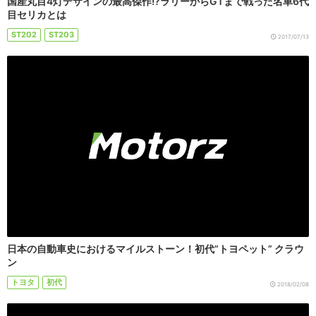
国産丸目4灯デザインの最高傑作!?ラリーからGTまで戦った名車6代
目セリカとは
ST202
ST203
2017/07/13
日本の自動車史におけるマイルストーン！初代”トヨペット” クラウ
ン
トヨタ
初代
2018/02/08