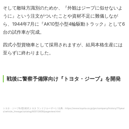
そして敵味方識別のためか、『外観はジープに似せないよ
うに』という注文がついたことや資材不足に難儀しなが
ら、1944年7月に『AK10型小型4輪駆動トラック』として6
台の試作車が完成。
四式小型貨物車として採用されますが、結局本格生産には
至らずに終わりました。
戦後に警察予備隊向け『トヨタ・ジープ』を開発
トヨタ・ジープBJ型(初代トヨタ ランドクルーザー) / 出典：https://www.toyota.co.jp/jpn/company/history/75year
s/vehicle_lineage/catalog/60012609/pageview.html