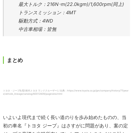
最大トルク：216N･m(22.0kgm)/1,600rpm(同上)
トランスミッション：4MT
駆動方式：4WD
中古車相場：皆無
まとめ
トヨタ・ジープBJ型(初代トヨタ ランドクルーザー) / 出典：https://www.toyota.co.jp/jpn/company/history/75year
s/vehicle_lineage/catalog/60012609/pageview.html
いよいよ現代まで続く長い道のりを歩み始めたものの、当
初の車名『トヨタ ジープ』はさすがに問題があり、案の定