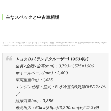
主なスペックと中古車相場
トヨタ・ジープBJ型(初代トヨタ ランドクルーザー) / 出典：https://www.toyota.co.jp/jpn/company/history/75year
s/text/taking_on_the_automotive_business/chapter2/section8/item2_b.html
トヨタ BJ (ランドクルーザー) 1953年式
全長×全幅×全高(mm)：3,793×1,575×1,900
ホイールベース(mm)：2,400
車両重量(kg)：1,425
エンジン仕様・型式：B 水冷直列6気筒OHV12バル
ブ
総排気量(cc)：3,386
最高出力：63kw(85ps)/3,200rpm(※グロス値)