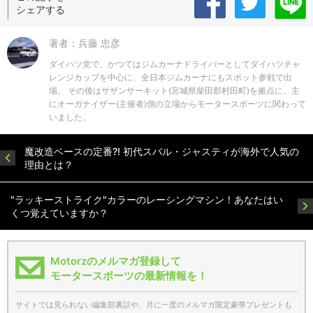
シェアする
著者：兵藤 忠彦
ダイハツ党で、かつてはジムカーナドライバーとしてダイハツチャ
レンジカップを中心に、全日本ジムカーナにもスポット参戦で出
場。 その後はサザンサーキット(宮城県柴田郡村田町)を拠点に、主
にオーガナイザー(主催者)側の立場からモータースポーツに関わって
いました。
魔改造ベースの定番?! 初代スバル・ジャスティが海外で人気の
理由とは？
"ラッキーストライク"カラーのレーシングマシン！あなたはい
くつ覚えていますか？
Motorzのメルマガ登録して
モータースポーツの最新情報を！
サイトでは見られない編集部裏話や、月に一度のメルマガ限定豪華プレゼントも