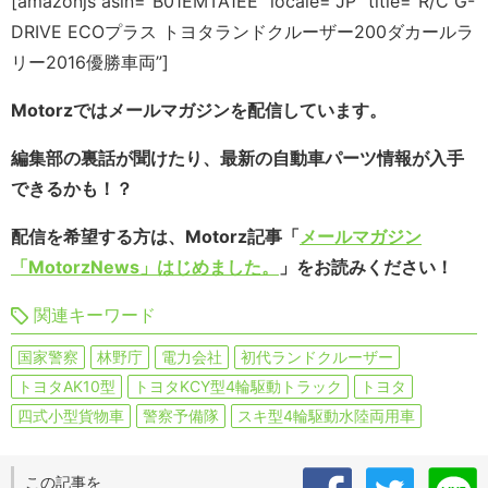
[amazonjs asin=”B01EMTA1EE” locale=”JP” title=”R/C G-
DRIVE ECOプラス トヨタランドクルーザー200ダカールラ
リー2016優勝車両”]
Motorzではメールマガジンを配信しています。
編集部の裏話が聞けたり、最新の自動車パーツ情報が入手
できるかも！？
配信を希望する方は、Motorz記事「
メールマガジン
「MotorzNews」はじめました。
」をお読みください！
関連キーワード
国家警察
林野庁
電力会社
初代ランドクルーザー
トヨタAK10型
トヨタKCY型4輪駆動トラック
トヨタ
四式小型貨物車
警察予備隊
スキ型4輪駆動水陸両用車
この記事を