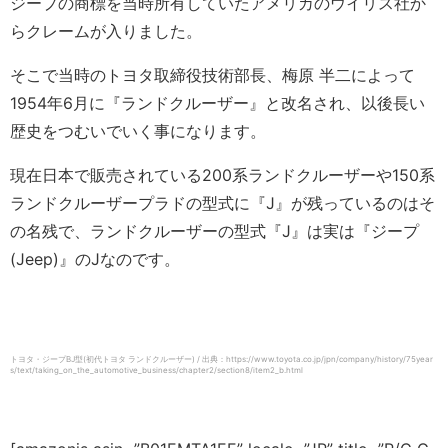
ジープの商標を当時所有していたアメリカのウイリス社か
らクレームが入りました。
そこで当時のトヨタ取締役技術部長、梅原 半二によって
1954年6月に『ランドクルーザー』と改名され、以後長い
歴史をつむいでいく事になります。
現在日本で販売されている200系ランドクルーザーや150系
ランドクルーザープラドの型式に『J』が残っているのはそ
の名残で、ランドクルーザーの型式『J』は実は『ジープ
(Jeep)』のJなのです。
トヨタ・ジープBJ型(初代トヨタ ランドクルーザー) / 出典：https://www.toyota.co.jp/jpn/company/history/75year
s/text/taking_on_the_automotive_business/chapter2/section8/item2_b.html