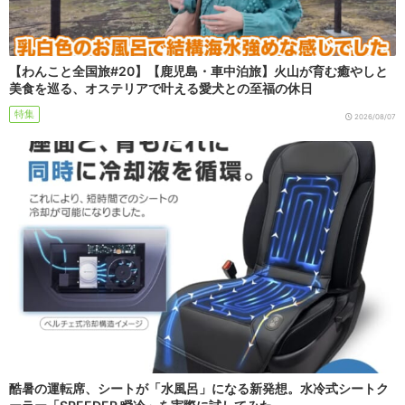
【わんこと全国旅#20】【鹿児島・車中泊旅】火山が育む癒やしと
美食を巡る、オステリアで叶える愛犬との至福の休日
特集
2026/08/07
酷暑の運転席、シートが「水風呂」になる新発想。水冷式シートク