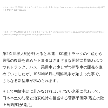
トヨタ・ジープBJ型(初代トヨタ ランドクルーザー) / 出典：https://www.favcars.com/images-toyota-jeep-bj-1951
-54-44967-800×600.htm
トヨタ・ジープBJ型(初代トヨタ ランドクルーザー) / 出典：https://www.toyota.co.jp/jpn/company/history/75year
s/vehicle_lineage/catalog/60012609/pageview.html
第2次世界大戦が終わると早速、KC型トラックの生産から
民需の復帰を進めたトヨタはさまざまな困難に見舞われつ
つもトラック、バス、乗用車と少しずつ新型車の開発を進
めていましたが、1950年6月に朝鮮戦争が始まった事で、
さらなる新型車が求められます。
そして朝鮮半島に赴かなければいけない米軍に代わって、
日本本土の防衛と治安維持を担当する警察予備隊(現在の陸
上自衛隊)が発足。