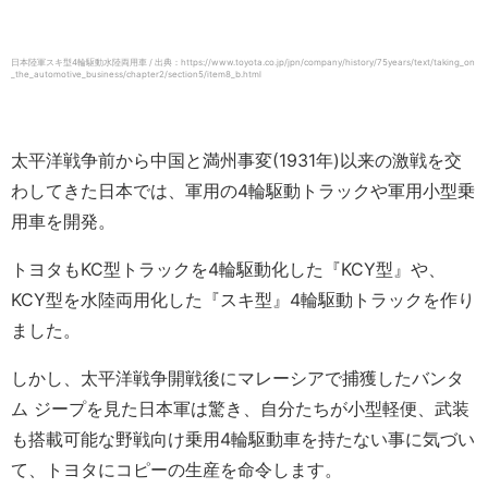
日本陸軍スキ型4輪駆動水陸両用車 / 出典：https://www.toyota.co.jp/jpn/company/history/75years/text/taking_on
_the_automotive_business/chapter2/section5/item8_b.html
太平洋戦争前から中国と満州事変(1931年)以来の激戦を交
わしてきた日本では、軍用の4輪駆動トラックや軍用小型乗
用車を開発。
トヨタもKC型トラックを4輪駆動化した『KCY型』や、
KCY型を水陸両用化した『スキ型』4輪駆動トラックを作り
ました。
しかし、太平洋戦争開戦後にマレーシアで捕獲したバンタ
ム ジープを見た日本軍は驚き、自分たちが小型軽便、武装
も搭載可能な野戦向け乗用4輪駆動車を持たない事に気づい
て、トヨタにコピーの生産を命令します。