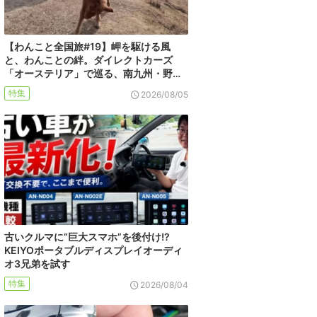
【わんこと全国旅#19】岬を駆ける風
と、わんことの絆。ダイレクトカーズ
「オーステリア」で巡る、南九州・野…
特集
2026/08/05
古いクルマに“巨大スマホ”を後付け!?
KEIYOポータブルディスプレイオーディ
オ3兄弟を試す
特集
2026/08/04