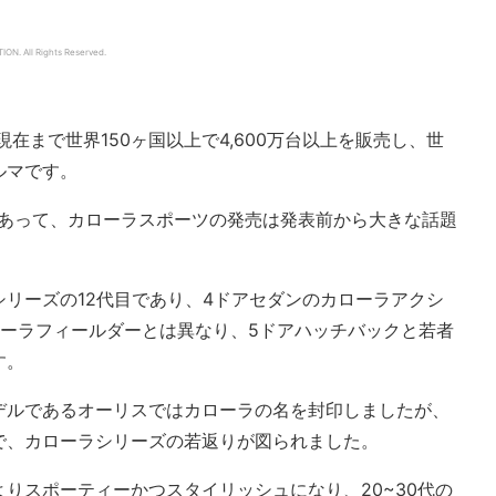
TION.
All Rights Reserved.
現在まで世界150ヶ国以上で4,600万台以上を販売し、世
ルマです。
けあって、カローラスポーツの発売は発表前から大きな話題
リーズの12代目であり、4ドアセダンのカローラアクシ
ローラフィールダーとは異なり、5ドアハッチバックと若者
す。
デルであるオーリスではカローラの名を封印しましたが、
で、カローラシリーズの若返りが図られました。
りスポーティーかつスタイリッシュになり、20~30代の