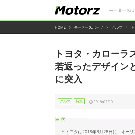
モーターズは
HOME
モータースポーツ
クルマ
ト
トヨタ・カローラス
若返ったデザイン
に突入
クルマ
特集
2018/07/10
目次
トヨタは2018年6月26日に、オ