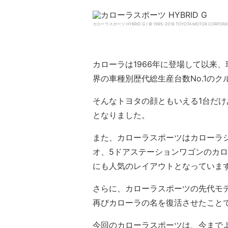
カローラスポーツ HYBRID G / © 1995-2018 TOYOTA MOTOR CORPORA
カローラは1966年に登場して以来、
界の車種別歴代総生産台数No.1のク
そんなトヨタの顔ともいえる1台だ
となりました。
また、カローラスポーツはカローラシ
オ、5ドアステーションワゴンのカ
にも人気のレイアウトとなっていま
さらに、カローラスポーツの先代モ
再びカローラの名を復活させたこと
今回のカローラスポーツは、今までよ