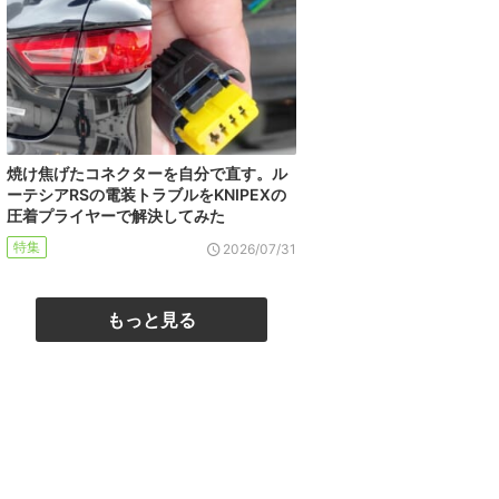
焼け焦げたコネクターを自分で直す。ル
ーテシアRSの電装トラブルをKNIPEXの
圧着プライヤーで解決してみた
特集
2026/07/31
もっと見る