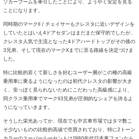
ソカーブームを牽引したことにより、ようやく安定を見る
ことになります。
同時期のマークII / チェイサーもクレスタに近いデザインを
していたとはいえ4ドアセダンはまだまだ保守的でしたが、
クレスタ人気で主流となった4ドアハードトップがその後の
3兄弟、そして現在のマークXまでに至る路線を決定づけま
した。
特に比較的若くて新しさを好むユーザー層がこの種の高級
乗用車に乗るようになったのは初代クレスタの影響が大き
く、安っぽく見られないためにこだわった高級感により、
同クラス乗用車でマークII3兄弟が圧倒的なシェアを誇るよ
うになっていきます。
そうした栄光あってか、現在でも中古車市場ではタマ数こ
そ少ないものの比較的高値で売買されており、特に2トーン
カラーのスーパールーセントは1980年代日本車ファンなら