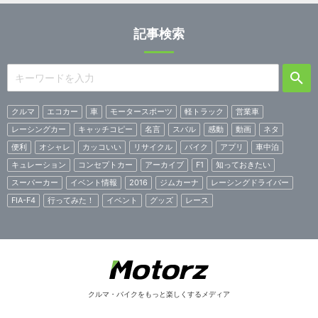
記事検索
クルマ
エコカー
車
モータースポーツ
軽トラック
営業車
レーシングカー
キャッチコピー
名言
スバル
感動
動画
ネタ
便利
オシャレ
カッコいい
リサイクル
バイク
アプリ
車中泊
キュレーション
コンセプトカー
アーカイブ
F1
知っておきたい
スーパーカー
イベント情報
2016
ジムカーナ
レーシングドライバー
FIA-F4
行ってみた！
イベント
グッズ
レース
クルマ・バイクをもっと楽しくするメディア