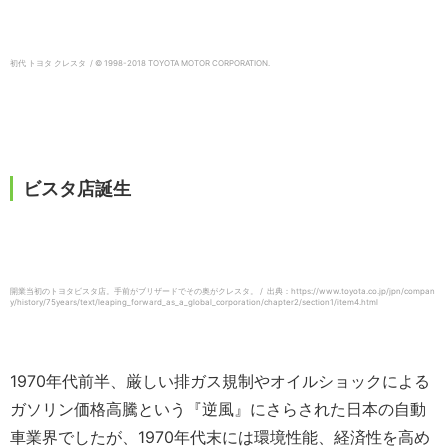
初代 トヨタ クレスタ / © 1998-2018 TOYOTA MOTOR CORPORATION.
ビスタ店誕生
開業当初のトヨタビスタ店。手前がブリザードでその奥がクレスタ。 / 出典：https://www.toyota.co.jp/jpn/compan
y/history/75years/text/leaping_forward_as_a_global_corporation/chapter2/section1/item4.html
1970年代前半、厳しい排ガス規制やオイルショックによる
ガソリン価格高騰という『逆風』にさらされた日本の自動
車業界でしたが、1970年代末には環境性能、経済性を高め