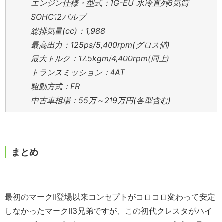
エンジン仕様・型式：1G-EU 水冷直列6気筒
SOHC12バルブ
総排気量(cc)：1,988
最高出力：125ps/5,400rpm(グロス値)
最大トルク：17.5kgm/4,400rpm(同上)
トランスミッション：4AT
駆動方式：FR
中古車相場：55万～219万円(各型含む)
まとめ
最初のマークII登場以来コンセプトがコロコロ変わって安定
しなかったマークII3兄弟ですが、この初代クレスタがハイ