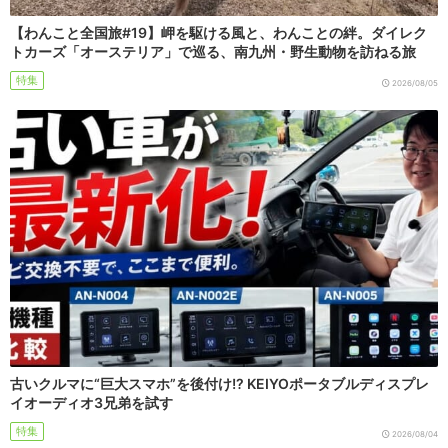
【わんこと全国旅#19】岬を駆ける風と、わんことの絆。ダイレク
トカーズ「オーステリア」で巡る、南九州・野生動物を訪ねる旅
特集
2026/08/05
古いクルマに“巨大スマホ”を後付け!? KEIYOポータブルディスプレ
イオーディオ3兄弟を試す
特集
2026/08/04