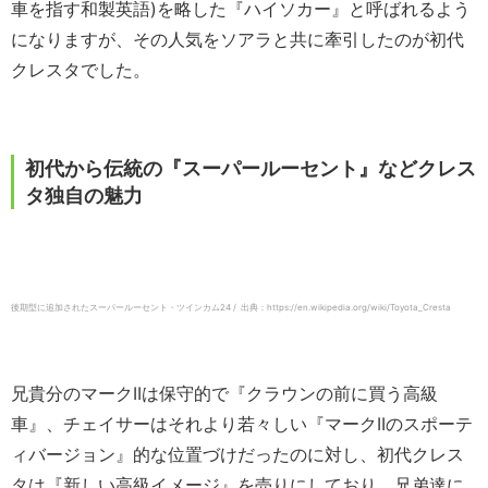
車を指す和製英語)を略した『ハイソカー』と呼ばれるよう
になりますが、その人気をソアラと共に牽引したのが初代
クレスタでした。
初代から伝統の『スーパールーセント』などクレス
タ独自の魅力
後期型に追加されたスーパールーセント・ツインカム24 / 出典：https://en.wikipedia.org/wiki/Toyota_Cresta
兄貴分のマークIIは保守的で『クラウンの前に買う高級
車』、チェイサーはそれより若々しい『マークIIのスポーテ
ィバージョン』的な位置づけだったのに対し、初代クレス
タは『新しい高級イメージ』を売りにしており、兄弟達に