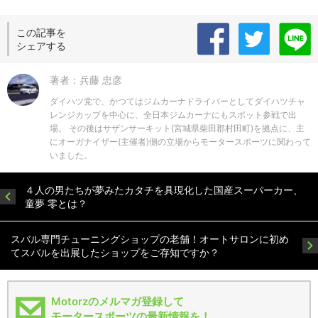
この記事を
シェアする
著者：兵藤 忠彦
ダイハツ党で、かつてはジムカーナドライバーとしてダイハツチャ
レンジカップを中心に、全日本ジムカーナにもスポット参戦で出
場。 その後はサザンサーキット(宮城県柴田郡村田町)を拠点に、主
にオーガナイザー(主催者)側の立場からモータースポーツに関わって
いました。
４人の男たちが夢みたカタチを具現化した国産スーパーカー、
童夢 零とは？
スバル専門チューニングショップの老舗！オートサロンに初め
てスバルを出展したショップをご存知ですか？
Motorzのメルマガ登録して
モータースポーツの最新情報を！