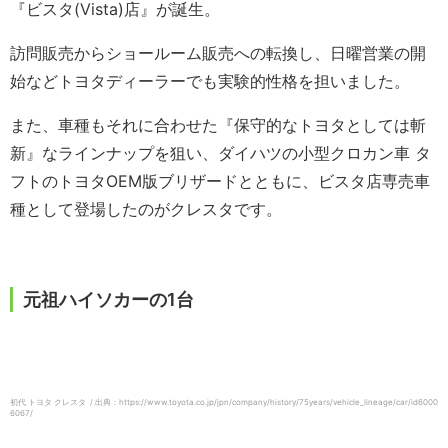
『ビスタ(Vista)店』が誕生。
訪問販売からショールーム販売への転換し、日曜営業の開
始などトヨタディーラーでも実験的性格を担いました。
また、車種もそれに合わせた『保守的なトヨタとしては斬
新』なラインナップを狙い、ダイハツの小型クロカン車 タ
フトのトヨタOEM版ブリザードとともに、ビスタ店専売車
種として登場したのがクレスタです。
元祖ハイソカーの1台
初代 トヨタ クレスタ / 出典：https://www.toyota.co.jp/jpn/company/history/75years/vehicle_lineage/car/id6000
6067/