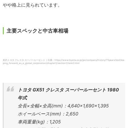
やや格上に見られています。
主要スペックと中古車相場
初代トヨタ クレスタ スーパールーセント / 出典：https://www.toyota.co.jp/jpn/company/history/75years/text/lea
ping_forward_as_a_global_corporation/chapter2/section1/item2.html
トヨタ GX51 クレスタ スーパールーセント 1980
年式
全長×全幅×全高(mm)：4,640×1,690×1,395
ホイールベース(mm)：2,650
車両重量(kg)：1,205