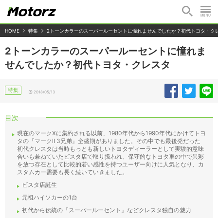
HOME
特集
2トーンカラーのスーパールーセントに憧れませんでしたか？初代トヨタ・ク
2トーンカラーのスーパールーセントに憧れま
せんでしたか？初代トヨタ・クレスタ
特集
2018/05/13
目次
現在のマークXに集約される以前、1980年代から1990年代にかけてトヨ
タの『マークII 3兄弟』全盛期がありました。その中でも最後発だった
初代クレスタは当時もっとも新しいトヨタディーラーとして実験的意味
合いも兼ねていたビスタ店で取り扱われ、保守的なトヨタ車の中で異彩
を放つ存在として比較的若い感性を持つユーザー向けに人気となり、カ
スタムカー需要も長く続いていきました。
ビスタ店誕生
元祖ハイソカーの1台
初代から伝統の『スーパールーセント』などクレスタ独自の魅力