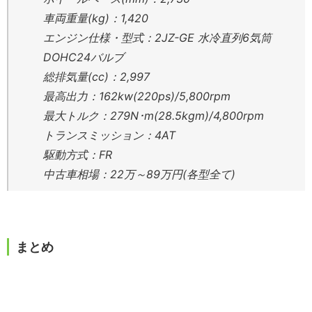
車両重量(kg)：1,420
エンジン仕様・型式：2JZ-GE 水冷直列6気筒
DOHC24バルブ
総排気量(cc)：2,997
最高出力：162kw(220ps)/5,800rpm
最大トルク：279N･m(28.5kgm)/4,800rpm
トランスミッション：4AT
駆動方式：FR
中古車相場：22万～89万円(各型全て)
まとめ