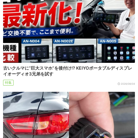
古いクルマに“巨大スマホ”を後付け!? KEIYOポータブルディスプレ
イオーディオ3兄弟を試す
特集
2026/08/04