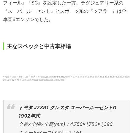
フィール』『SC』を設定した一方、ラグジュアリー系の
『スーパールーセント』とスポーツ系の『ツアラー』は全
車直6エンジンでした。
主なスペックと中古車相場
4代目トヨタ・クレスタ / 出典：https://ja.wikipedia.org/wiki/%E3%83%88%E3%83%A8%E3%82%BF%E3%83%B
B%E3%82%AF%E3%83%AC%E3%82%B9%E3%82%BF
トヨタ JZX91 クレスタ スーパールーセントG
1992年式
全長×全幅×全高(mm)：4,750×1,750×1,390
ホイールベース(mm)：2,730