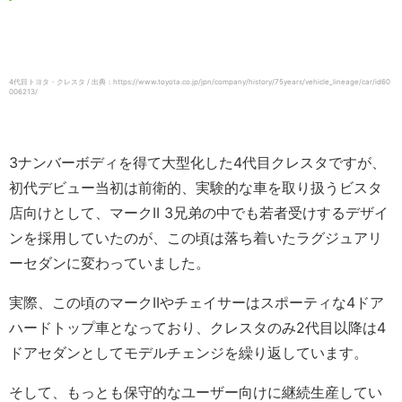
4代目トヨタ・クレスタ / 出典：https://www.toyota.co.jp/jpn/company/history/75years/vehicle_lineage/car/id60
006213/
3ナンバーボディを得て大型化した4代目クレスタですが、
初代デビュー当初は前衛的、実験的な車を取り扱うビスタ
店向けとして、マークII 3兄弟の中でも若者受けするデザイ
ンを採用していたのが、この頃は落ち着いたラグジュアリ
ーセダンに変わっていました。
実際、この頃のマークIIやチェイサーはスポーティな4ドア
ハードトップ車となっており、クレスタのみ2代目以降は4
ドアセダンとしてモデルチェンジを繰り返しています。
そして、もっとも保守的なユーザー向けに継続生産してい