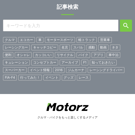
記事検索
クルマ
エコカー
車
モータースポーツ
軽トラック
営業車
レーシングカー
キャッチコピー
名言
スバル
感動
動画
ネタ
便利
オシャレ
カッコいい
リサイクル
バイク
アプリ
車中泊
キュレーション
コンセプトカー
アーカイブ
F1
知っておきたい
スーパーカー
イベント情報
2016
ジムカーナ
レーシングドライバー
FIA-F4
行ってみた！
イベント
グッズ
レース
クルマ・バイクをもっと楽しくするメディア