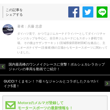
この記事を
シェアする
著者：兵藤 忠彦
ダイハツ党で、かつてはジムカーナドライバーとしてダイハツチャ
レンジカップを中心に、全日本ジムカーナにもスポット参戦で出
場。 その後はサザンサーキット(宮城県柴田郡村田町)を拠点に、主
にオーガナイザー(主催者)側の立場からモータースポーツに関わって
いました。
国内最高峰のワンメイクレースに突撃！ポルシェカレラカップ
ジャパンの車両を動画でご紹介！
GUCCI？くまモン！？様々なジャンルとコラボしたクルマ/バ
イク5選！
Motorzのメルマガ登録して
モータースポーツの最新情報を！