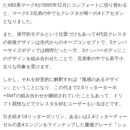
たX80系マークIIが1995年12月にコンフォートに切り替わる
と、マークII 3兄弟の中でもクレスタが唯一の4ドアセダン
となりました。
また、保守的モデルという位置づけもあって4代目クレスタ
の前後デザインは先代からのキープコンセプトで、5ナンバ
ーサイズボディでは精悍だった一方、3ナンバーボディにこ
のデザインを組み合わせたことで、兄弟車の中でも若干小
太りな印象を受けます。
しかし、それを好意的に解釈すれば『塊感のあるデザイ
ン』ということになり、この代まで2.5リッターターボ
+5MTの組み合わせが継続されていたこともあって、ドリ
フト競技などでクレスタを好むユーザーもいるほどです。
引き続き1.8リッターガソリン、あるいは2.4リッターディー
ゼルの直4エンジンをラインナップした廉価グレード『シュ