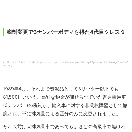
税制変更で3ナンバーボディを得た4代目クレスタ
4代目トヨタ・クレスタ / 出典：https://www.toyota.co.jp/jpn/company/history/75years/vehicle_lineage/car/id60
006213/
1989年4月、それまで贅沢品として3リッター以下でも
81,500円という、高額な税金が課せられていた普通乗用車
(3ナンバー)の税制が、輸入車に対する非関税障壁として撤
廃され、単に排気量による区分のみに変更されました。
それ以前は大排気量車であってもよほどの高級車で無けれ