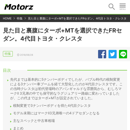
HOME
特集
見た目と裏腹にターボ+MTを選択できたFRセダン。4代目トヨタ・クレスタ
見た目と裏腹にターボ+MTを選択できたFRセ
ダン。4代目トヨタ・クレスタ
特集
2018/06/28
目次
先代までは基本的に5ナンバーボディでしたが、バブル時代の税制変更
による3ナンバー車ブームを経て大型化したのが4代目クレスタです。こ
の当時クレスタは初代登場時のアバンギャルドな雰囲気から、むしろマ
ークII 3兄弟の中でも保守的なラグジュアリー路線に変わっていました
が、この代まではターボ+MTが設定されていました。
税制変更で3ナンバーボディを得た4代目クレスタ
モデル末期にはマークII3兄弟唯一の4ドアセダンとなる
主なスペックと中古車相場
まとめ