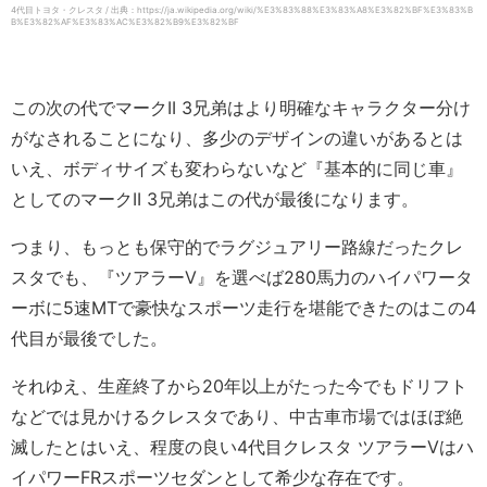
4代目トヨタ・クレスタ / 出典：https://ja.wikipedia.org/wiki/%E3%83%88%E3%83%A8%E3%82%BF%E3%83%B
B%E3%82%AF%E3%83%AC%E3%82%B9%E3%82%BF
この次の代でマークII 3兄弟はより明確なキャラクター分け
がなされることになり、多少のデザインの違いがあるとは
いえ、ボディサイズも変わらないなど『基本的に同じ車』
としてのマークII 3兄弟はこの代が最後になります。
つまり、もっとも保守的でラグジュアリー路線だったクレ
スタでも、『ツアラーV』を選べば280馬力のハイパワータ
ーボに5速MTで豪快なスポーツ走行を堪能できたのはこの4
代目が最後でした。
それゆえ、生産終了から20年以上がたった今でもドリフト
などでは見かけるクレスタであり、中古車市場ではほぼ絶
滅したとはいえ、程度の良い4代目クレスタ ツアラーVはハ
イパワーFRスポーツセダンとして希少な存在です。