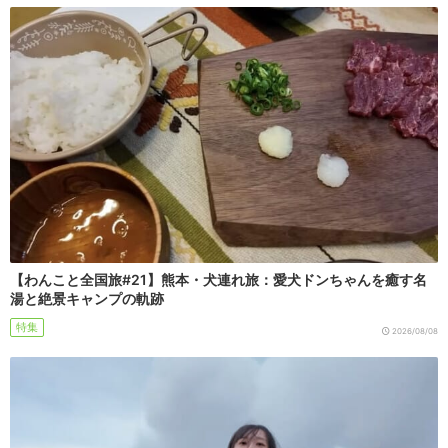
【わんこと全国旅#21】熊本・犬連れ旅：愛犬ドンちゃんを癒す名
湯と絶景キャンプの軌跡
特集
2026/08/08