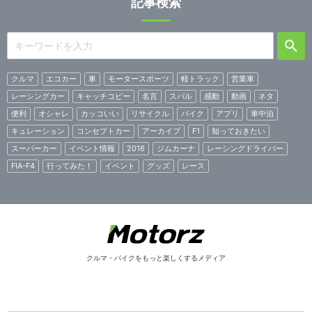
記事検索
クルマ
エコカー
車
モータースポーツ
軽トラック
営業車
レーシングカー
キャッチコピー
名言
スバル
感動
動画
ネタ
便利
オシャレ
カッコいい
リサイクル
バイク
アプリ
車中泊
キュレーション
コンセプトカー
アーカイブ
F1
知っておきたい
スーパーカー
イベント情報
2016
ジムカーナ
レーシングドライバー
FIA-F4
行ってみた！
イベント
グッズ
レース
クルマ・バイクをもっと楽しくするメディア