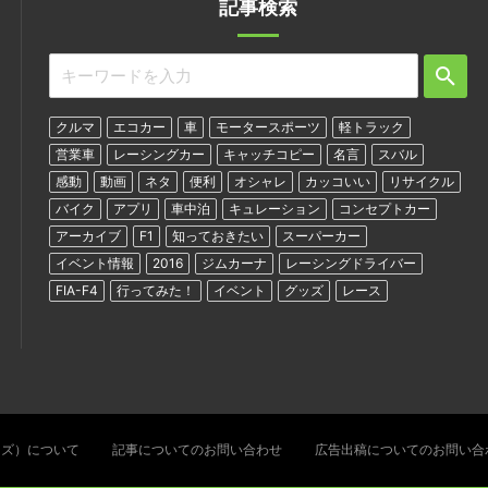
記事検索
クルマ
エコカー
車
モータースポーツ
軽トラック
営業車
レーシングカー
キャッチコピー
名言
スバル
感動
動画
ネタ
便利
オシャレ
カッコいい
リサイクル
バイク
アプリ
車中泊
キュレーション
コンセプトカー
アーカイブ
F1
知っておきたい
スーパーカー
イベント情報
2016
ジムカーナ
レーシングドライバー
FIA-F4
行ってみた！
イベント
グッズ
レース
ターズ）について
記事についてのお問い合わせ
広告出稿についてのお問い合