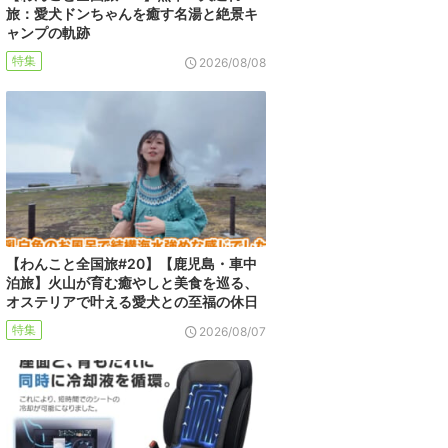
旅：愛犬ドンちゃんを癒す名湯と絶景キ
ャンプの軌跡
特集
2026/08/08
【わんこと全国旅#20】【鹿児島・車中
泊旅】火山が育む癒やしと美食を巡る、
オステリアで叶える愛犬との至福の休日
特集
2026/08/07