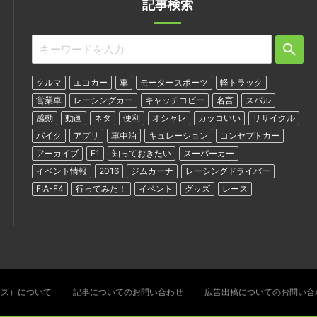
記事検索
クルマ
エコカー
車
モータースポーツ
軽トラック
営業車
レーシングカー
キャッチコピー
名言
スバル
感動
動画
ネタ
便利
オシャレ
カッコいい
リサイクル
バイク
アプリ
車中泊
キュレーション
コンセプトカー
アーカイブ
F1
知っておきたい
スーパーカー
イベント情報
2016
ジムカーナ
レーシングドライバー
FIA-F4
行ってみた！
イベント
グッズ
レース
ターズ）について
記事についてのお問い合わせ
広告出稿についてのお問い合