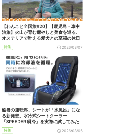
【わんこと全国旅#20】【鹿児島・車中
泊旅】火山が育む癒やしと美食を巡る、
オステリアで叶える愛犬との至福の休日
特集
2026/08/07
酷暑の運転席、シートが「水風呂」にな
る新発想。水冷式シートクーラー
「SPEEDER 瞬冷」を実際に試してみた
特集
2026/08/06