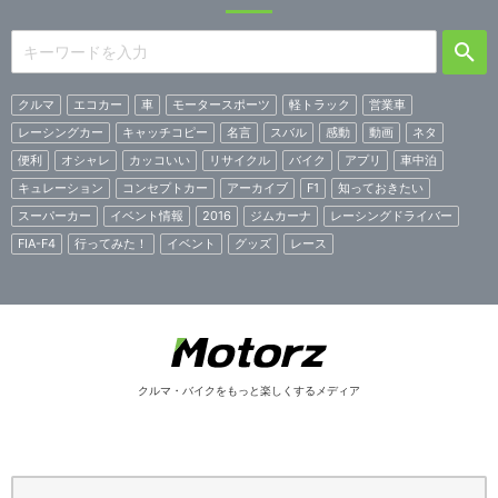
クルマ
エコカー
車
モータースポーツ
軽トラック
営業車
レーシングカー
キャッチコピー
名言
スバル
感動
動画
ネタ
便利
オシャレ
カッコいい
リサイクル
バイク
アプリ
車中泊
キュレーション
コンセプトカー
アーカイブ
F1
知っておきたい
スーパーカー
イベント情報
2016
ジムカーナ
レーシングドライバー
FIA-F4
行ってみた！
イベント
グッズ
レース
クルマ・バイクをもっと楽しくするメディア