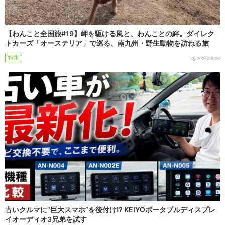
【わんこと全国旅#19】岬を駆ける風と、わんことの絆。ダイレク
トカーズ「オーステリア」で巡る、南九州・野生動物を訪ねる旅
特集
2026/08/05
古いクルマに“巨大スマホ”を後付け!? KEIYOポータブルディスプレ
イオーディオ3兄弟を試す