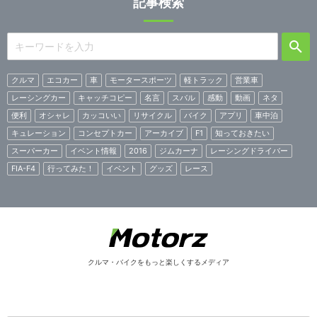
記事検索
クルマ
エコカー
車
モータースポーツ
軽トラック
営業車
レーシングカー
キャッチコピー
名言
スバル
感動
動画
ネタ
便利
オシャレ
カッコいい
リサイクル
バイク
アプリ
車中泊
キュレーション
コンセプトカー
アーカイブ
F1
知っておきたい
スーパーカー
イベント情報
2016
ジムカーナ
レーシングドライバー
FIA-F4
行ってみた！
イベント
グッズ
レース
クルマ・バイクをもっと楽しくするメディア