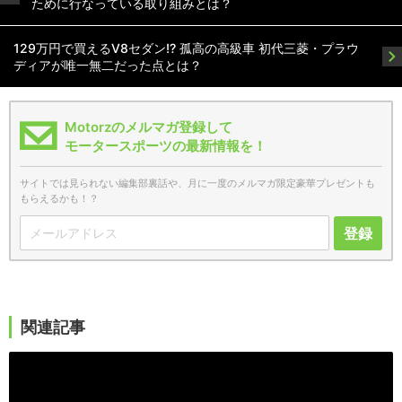
ために行なっている取り組みとは？
129万円で買えるV8セダン!? 孤高の高級車 初代三菱・プラウ
ディアが唯一無二だった点とは？
Motorzのメルマガ登録して
モータースポーツの最新情報を！
サイトでは見られない編集部裏話や、月に一度のメルマガ限定豪華プレゼントも
もらえるかも！？
登録
関連記事