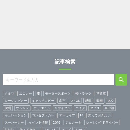
記事検索
クルマ
エコカー
車
モータースポーツ
軽トラック
営業車
レーシングカー
キャッチコピー
名言
スバル
感動
動画
ネタ
便利
オシャレ
カッコいい
リサイクル
バイク
アプリ
車中泊
キュレーション
コンセプトカー
アーカイブ
F1
知っておきたい
スーパーカー
イベント情報
2016
ジムカーナ
レーシングドライバー
FIA-F4
行ってみた！
イベント
グッズ
レース