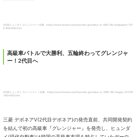
2代目ヒュンダイ グレンジャー / 出典：https://www.favcars.com/hyundai-grandeur-lx-1992-98-wallpapers-747
0-800×600.htm
高級車バトルで大勝利、五輪終わってグレンジャ
ー！2代目へ
2代目ヒュンダイ グレンジャー / 出典：https://www.favcars.com/hyundai-grandeur-lx-1992-98-images-327291
-800×600.htm
三菱 デボネアV(2代目デボネア)の発売直前、共同開発契約
を結んで初の高級車『グレンジャー』を発売し、ヒュンダ
イ(現代自動車)は韓国の高級車市場を独占していたデーウ