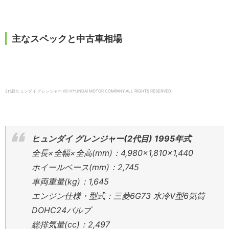
主なスペックと中古車相場
2代目ヒュンダイ グレンジャー /ⓒ HYUNDAI MOTOR COMPANY.ALL RIGHTS RESERVED.
ヒュンダイ グレンジャー(2代目) 1995年式
全長×全幅×全高(mm)：4,980×1,810×1,440
ホイールベース(mm)：2,745
車両重量(kg)：1,645
エンジン仕様・型式：三菱6G73 水冷V型6気筒
DOHC24バルブ
総排気量(cc)：2,497