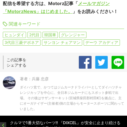
配信を希望する方は、Motorz記事「
メールマガジン
「MotorzNews」はじめました。
」をお読みください！
関連キーワード
ヒュンダイ
2代目
韓国車
グレンジャー
3代目三菱デボネア
サンヨン チェアマン
デーウ アカディア
この記事を
シェアする
著者：兵藤 忠彦
ダイハツ党で、かつてはジムカーナドライバーとしてダイハツチャ
レンジカップを中心に、全日本ジムカーナにもスポット参戦で出
場。 その後はサザンサーキット(宮城県柴田郡村田町)を拠点に、主
にオーガナイザー(主催者)側の立場からモータースポーツに関わって
いました。
クルマで1番大切なパーツ!! 『DIXCEL』が安全に止まり続ける