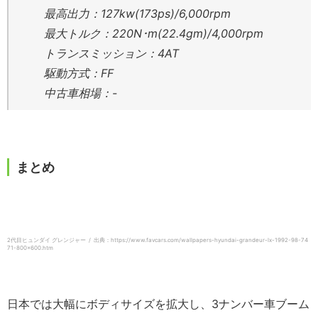
最高出力：127kw(173ps)/6,000rpm
最大トルク：220N･m(22.4gm)/4,000rpm
トランスミッション：4AT
駆動方式：FF
中古車相場：-
まとめ
2代目ヒュンダイ グレンジャー / 出典：https://www.favcars.com/wallpapers-hyundai-grandeur-lx-1992-98-74
71-800×600.htm
日本では大幅にボディサイズを拡大し、3ナンバー車ブーム