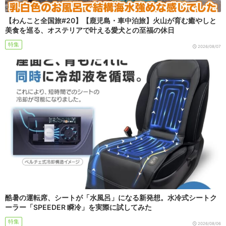
【わんこと全国旅#20】【鹿児島・車中泊旅】火山が育む癒やしと
美食を巡る、オステリアで叶える愛犬との至福の休日
特集
2026/08/07
酷暑の運転席、シートが「水風呂」になる新発想。水冷式シートク
ーラー「SPEEDER 瞬冷」を実際に試してみた
特集
2026/08/06