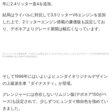
年に2.4リッター直4を追加。
結局はライバルに対抗して3.5リッターV6エンジンを追加
した上で、2リッターエンジン搭載の廉価版も設定してお
り、デボネアよりグレード展開は幅広くなっています。
グレンジャーの上級派生車、デボネアとは異なるオリジナルデザインのヒュンダイ ダイナスティ / ⓒ HYUNDAI MOTO
R COMPANY.ALL RIGHTS RESERVED.
そして1996年にはいよいよヒュンダイオリジナルデザイン
の上級派生車『ダイナスティ』が登場。
グレンジャーには存在しないリムジン版(デボネア150がベ
ース)も設定されて、少しずつヒュンダイ独自色を強めてい
きました。