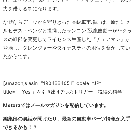
け、エクウス(三菱 プラウディア / ディグニティ)で三菱の
力を借りる事になります。
なぜならデーウから守りきった高級車市場には、新たにメ
ルセデス・ベンツと提携したサンヨン(双龍自動車)がEクラ
スの細部を変更してライセンス生産した『チェアマン』が
登場し、グレンジャーやダイナスティの地位を脅かしてい
たからです。
[amazonjs asin=”4904884051″ locale=”JP”
title=”「Yes!」を引き出す7つのトリガー―説得の科学”]
Motorzではメールマガジンを配信しています。
編集部の裏話が聞けたり、最新の自動車パーツ情報が入手
できるかも！？