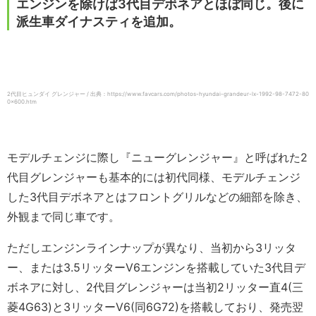
エンジンを除けば3代目デボネアとほぼ同じ。後に
派生車ダイナスティを追加。
2代目ヒュンダイ グレンジャー / 出典：https://www.favcars.com/photos-hyundai-grandeur-lx-1992-98-7472-80
0×600.htm
モデルチェンジに際し『ニューグレンジャー』と呼ばれた2
代目グレンジャーも基本的には初代同様、モデルチェンジ
した3代目デボネアとはフロントグリルなどの細部を除き、
外観まで同じ車です。
ただしエンジンラインナップが異なり、当初から3リッタ
ー、または3.5リッターV6エンジンを搭載していた3代目デ
ボネアに対し、2代目グレンジャーは当初2リッター直4(三
菱4G63)と3リッターV6(同6G72)を搭載しており、発売翌