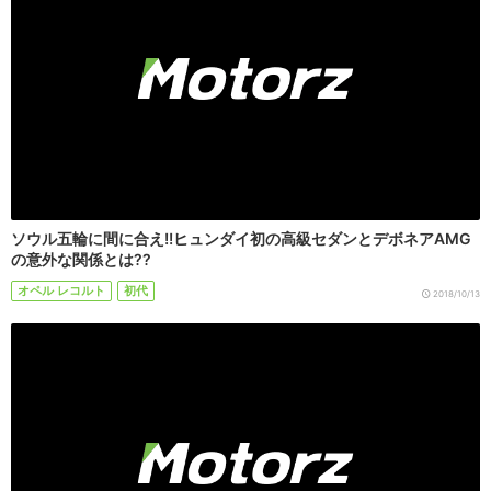
ソウル五輪に間に合え!!ヒュンダイ初の高級セダンとデボネアAMG
の意外な関係とは??
オペル レコルト
初代
2018/10/13