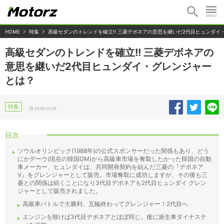
HOME
特集
高級セダンのトレンドを確立!! 三菱デボネアの意思を継いだ2代目ヒュンダイ
高級セダンのトレンドを確立!! 三菱デボネアの
意思を継いだ2代目ヒュンダイ・グレンジャー
とは？
特集
2018/10/28
目次
ソウルオリンピック(1988年)の公式スポンサーだった関係もあり、どう
にかデーウ(現在の韓国GM)から高級車市場を奪取したかった韓国の自動
車メーカー、ヒュンダイは、共同開発契約を結んだ三菱の『デボネア
V』をグレンジャーとして販売。市場奪取に成功しますが、その後も三
菱との関係は続くことになり3代目デボネアも2代目ヒュンダイ グレン
ジャーとして販売されました。
高級車バトルで大勝利、五輪終わってグレンジャー！2代目へ
エンジンを除けば3代目デボネアとほぼ同じ。後に派生車ダイナステ