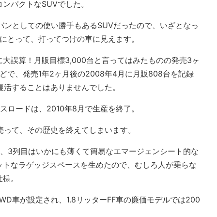
ンパクトなSUVでした。
バンとしての使い勝手もあるSUVだったので、いざとなっ
人にとって、打ってつけの車に見えます。
大誤算！月販目標3,000台と言ってはみたものの発売3ヶ
台ほどで、発売1年2ヶ月後の2008年4月に月販808台を記録
に復活することはありませんでした。
スロードは、2010年8月で生産を終了。
を売って、その歴史を終えてしまいます。
く、3列目はいかにも薄くて簡易なエマージェンシート的な
ットなラゲッジスペースを生めたので、むしろ人が乗らな
仕様。
Fと4WD車が設定され、1.8リッターFF車の廉価モデルでは200