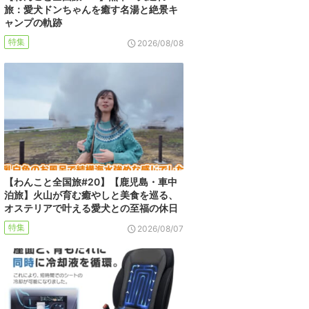
旅：愛犬ドンちゃんを癒す名湯と絶景キ
ャンプの軌跡
特集
2026/08/08
【わんこと全国旅#20】【鹿児島・車中
泊旅】火山が育む癒やしと美食を巡る、
オステリアで叶える愛犬との至福の休日
特集
2026/08/07