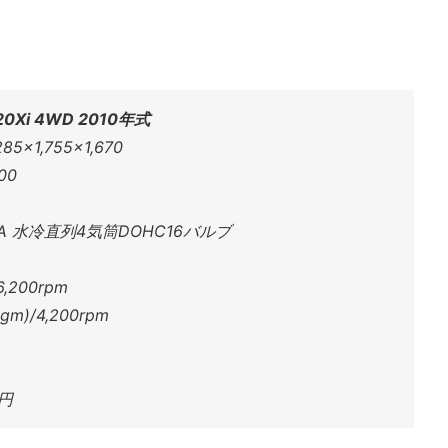
0Xi 4WD 2010年式
×1,755×1,670
00
 水冷直列4気筒DOHC16バルブ
,200rpm
m)/4,200rpm
円