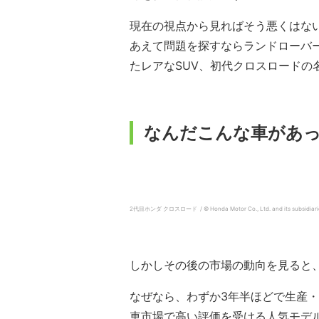
現在の視点から見ればそう悪くはな
あえて問題を探すならランドローバ
たレアなSUV、初代クロスロードの
なんだこんな車があっ
2代目ホンダ クロスロード / © Honda Motor Co., Ltd. and its subsidiaries an
しかしその後の市場の動向を見ると
なぜなら、わずか3年半ほどで生産
車市場で高い評価を受ける人気モデ