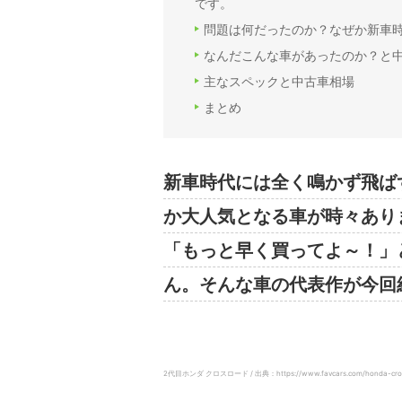
です。
問題は何だったのか？なぜか新車時
なんだこんな車があったのか？と
主なスペックと中古車相場
まとめ
新車時代には全く鳴かず飛ば
か大人気となる車が時々あり
「もっと早く買ってよ～！」
ん。そんな車の代表作が今回
2代目ホンダ クロスロード / 出典：https://www.favcars.com/honda-cross