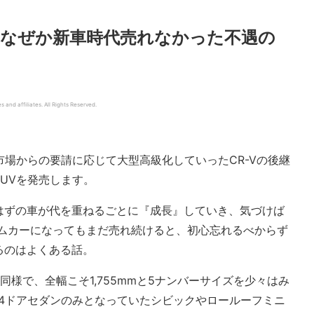
なぜか新車時代売れなかった不遇の
d affiliates. All Rights Reserved.
外市場からの要請に応じて大型高級化していったCR-Vの後継
UVを発売します。
はずの車が代を重ねるごとに『成長』していき、気づけば
アムカーになってもまだ売れ続けると、初心忘れるべからず
るのはよくある話。
様で、全幅こそ1,755mmと5ナンバーサイズを少々はみ
当時4ドアセダンのみとなっていたシビックやロールーフミニ