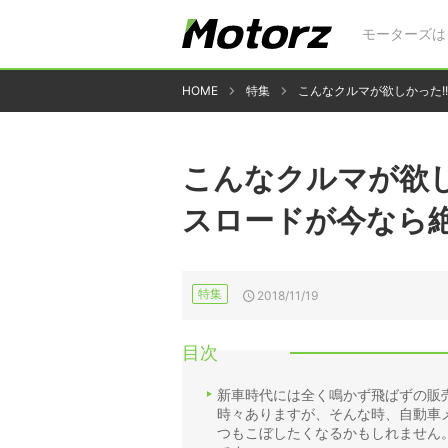
モーターズは
HOME
特集
こんなクルマが欲しかった!
こんなクルマが欲し
スロードが今なら
特集
2018/11/19
目次
新車時代には全く鳴かず飛ばずの販
時々ありますが、そんな時、自動車
つもこぼしたくなるかもしれません