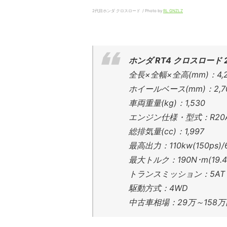
2代目ホンダ クロスロード / Photo by
RL GNZLZ
ホンダ RT4 クロスロード 2
全長×全幅×全高(mm)：4,285
ホイールベース(mm)：2,7
車両重量(kg)：1,530
エンジン仕様・型式：R20A
総排気量(cc)：1,997
最高出力：110kw(150ps)/6
最大トルク：190N･m(19.4g
トランスミッション：5AT
駆動方式：4WD
中古車相場：29万～158万