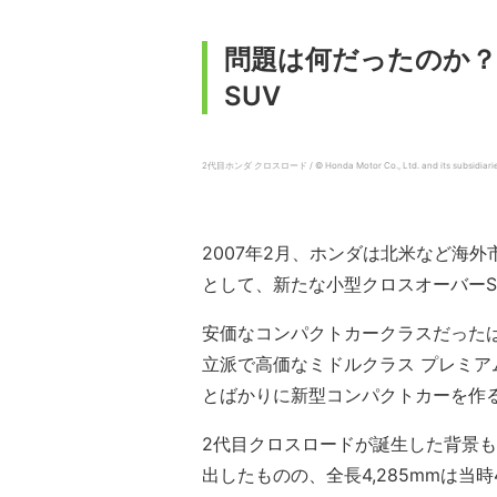
問題は何だったのか？
SUV
2代目ホンダ クロスロード / © Honda Motor Co., Ltd. and its subsidiaries an
2007年2月、ホンダは北米など海
として、新たな小型クロスオーバーS
安価なコンパクトカークラスだった
立派で高価なミドルクラス プレミ
とばかりに新型コンパクトカーを作
2代目クロスロードが誕生した背景も同
出したものの、全長4,285mmは