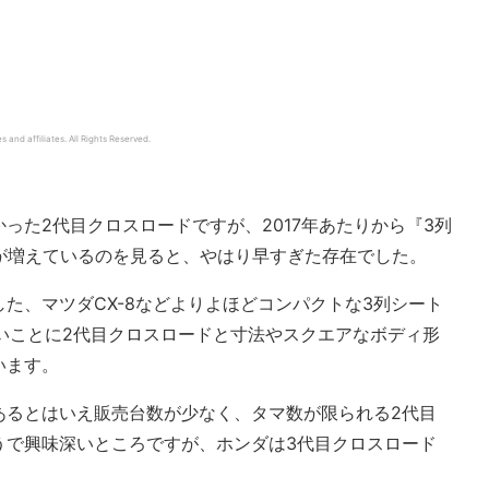
d affiliates. All Rights Reserved.
った2代目クロスロードですが、2017年あたりから『3列
が増えているのを見ると、やはり早すぎた存在でした。
た、マツダCX-8などよりよほどコンパクトな3列シート
白いことに2代目クロスロードと寸法やスクエアなボディ形
います。
あるとはいえ販売台数が少なく、タマ数が限られる2代目
うで興味深いところですが、ホンダは3代目クロスロード