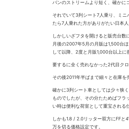
バンのストリームより短く、確かにコ
それでいて3列シート7人乗り、ミニ
たら7人乗れた方がありがたい日本
しかしいざフタを開けると販売台数に
月後の2007年5月の月販は1,500
して以降、2度と月販1,000台以上
要するに全く売れなかった2代目クロ
その後2011年半ばまで細々と在庫
確かに3列シート車としては少々狭
ものでしたが、その分たためばフラ
い時は便利な荷室として重宝される
しかも1.8 / 2.0リッター双方にF
万を切る価格設定です。