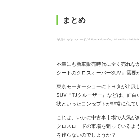
まとめ
2代目ホンダ クロスロード / © Honda Motor Co., Ltd. and its subsidiaries an
不幸にも新車販売時代に全く売れなか
シートのクロスオーバーSUV』需要
東京モーターショーにトヨタが出展し
SUV『TJクルーザー』などは、面
状といったコンセプトが非常に似て
これは、いかに中古車市場で人気が
クロスロードの市場を狙っているよ
を作らないのでしょうか？