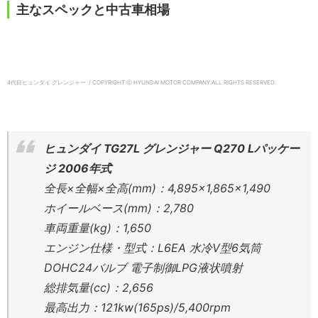
主なスペックと中古車相場
4代目ヒュンダイ グレンジャー / COPYRIGHT ⓒ HYUNDAI MOTOR COMPANY.ALL RIGHTS RESERVED.
ヒュンダイ TG27L グレンジャー Q270 Lパッケー
ジ 2006年式
全長×全幅×全高(mm)：4,895×1,865×1,490
ホイールベース(mm)：2,780
車両重量(kg)：1,650
エンジン仕様・型式：L6EA 水冷V型6気筒
DOHC24バルブ 電子制御LPG液状噴射
総排気量(cc)：2,656
最高出力：121kw(165ps)/5,400rpm