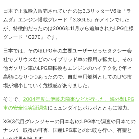
日本で正規輸入販売されていたのは3.3リッターV6版『ラ
ムダ』エンジン搭載グレード『3.3GLS』がメインでした
が、特徴的だったのは2006年11月から追加されたLPG仕様
グレード『Q270』です。
日本では、その頃LPG車の主要ユーザーだったタクシー会
社でプリウスなどのハイブリッド車の採用が拡大し、その
他ガソリン車のLPG車転換もエンジンのハイテク化で年々
高額になりつつあったので、自動車用燃料としてのLPG市
場が縮小していく危機感がありました。
そこで、
2004年度に伊藤忠商事などが行った、海外製LPG
車の安全性実証調査
にヒュンダイはボルボとともに協力。
XG(3代目グレンジャーの日本名)のLPG車で調査や日本での
ナンバー取得の可否、国産LPG車との比較を行い、有望と
いう結果が出ます。