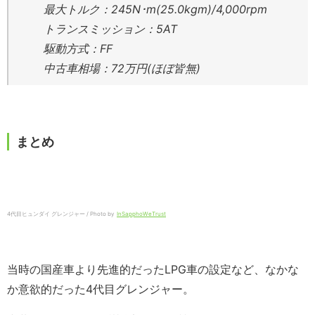
最大トルク：245N･m(25.0kgm)/4,000rpm
トランスミッション：5AT
駆動方式：FF
中古車相場：72万円(ほぼ皆無)
まとめ
4代目ヒュンダイ グレンジャー / Photo by
InSapphoWeTrust
当時の国産車より先進的だったLPG車の設定など、なかな
か意欲的だった4代目グレンジャー。