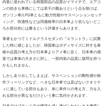
内装に使われている樹脂部品の品質がイマイチで、エアコ
ンの効きも車格にしては若干の難ありという点を除けば、
ガソリン車/LPG車ともに動力性能やサスペンションセッテ
ィング、快適性などは同価格帯の日本車より劣らないどこ
ろか部分的には勝るという評価すらあります。
筆者もかつてミドルクラスセダンの『エラントラ』に試乗
した時に感じましたが、韓国車はボディサイズに対する車
格や品質の考え方が日本車よりアメ車に近く、日本車の感
覚では車体の大きさに対し、一部内装の品質に疑問を持つ
かもしれません。
しかし走り出してしまえば、サスペンションの剛性感や操
作フィーリングなど、ヘタな日本車では及ばないクオリテ
ィに達している部分もあり、単に車作りの考え方、力を入
れる部分が異なるだけという事に気付かされます。
日本ではブランド力の構築を成し遂げられないまま撤退し