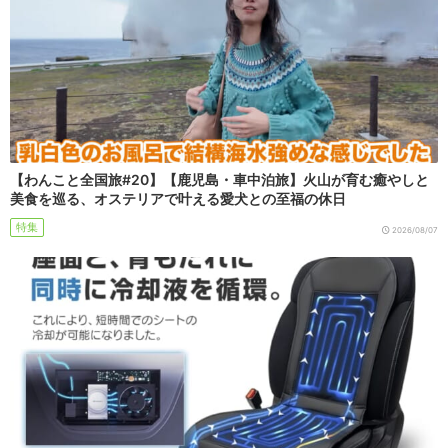
【わんこと全国旅#20】【鹿児島・車中泊旅】火山が育む癒やしと
美食を巡る、オステリアで叶える愛犬との至福の休日
特集
2026/08/07