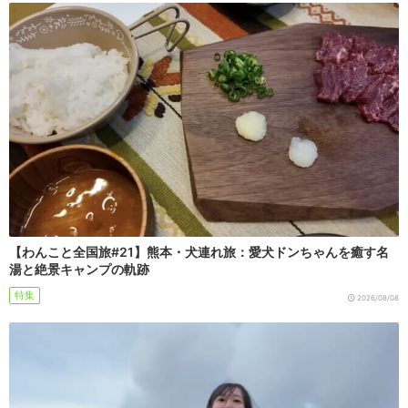
【わんこと全国旅#21】熊本・犬連れ旅：愛犬ドンちゃんを癒す名
湯と絶景キャンプの軌跡
特集
2026/08/08