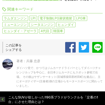
関連キーワード
ラムダエンジン
LPI
電子制御LPG液状噴射
LPG車
ミューエンジン
シータエンジン
ヒュンダイ
ヒュンダイ・アゼーラ
4代目
韓国車
この記事を
シェアする
著者：兵藤 忠彦
ダイハツ党で、かつてはジムカーナドライバーとしてダイハツチャ
レンジカップを中心に、全日本ジムカーナにもスポット参戦で出
場。 その後はサザンサーキット(宮城県柴田郡村田町)を拠点に、主
にオーガナイザー(主催者)側の立場からモータースポーツに関わって
いました。
こんなSUVが欲しかった!!90系プラドがランクルを「定番の1
台」にさせた理由とは？