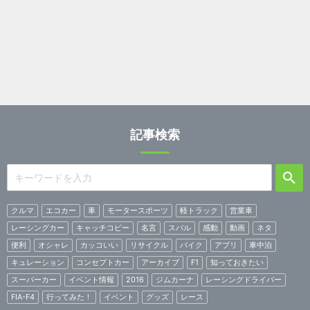
記事検索
クルマ
エコカー
車
モータースポーツ
軽トラック
営業車
レーシングカー
キャッチコピー
名言
スバル
感動
動画
ネタ
便利
オシャレ
カッコいい
リサイクル
バイク
アプリ
車中泊
キュレーション
コンセプトカー
アーカイブ
F1
知っておきたい
スーパーカー
イベント情報
2016
ジムカーナ
レーシングドライバー
FIA-F4
行ってみた！
イベント
グッズ
レース