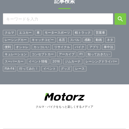
記事検索
クルマ
エコカー
車
モータースポーツ
軽トラック
営業車
レーシングカー
キャッチコピー
名言
スバル
感動
動画
ネタ
便利
オシャレ
カッコいい
リサイクル
バイク
アプリ
車中泊
キュレーション
コンセプトカー
アーカイブ
F1
知っておきたい
スーパーカー
イベント情報
2016
ジムカーナ
レーシングドライバー
FIA-F4
行ってみた！
イベント
グッズ
レース
クルマ・バイクをもっと楽しくするメディア