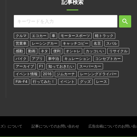
記事検索
クルマ
エコカー
車
モータースポーツ
軽トラック
営業車
レーシングカー
キャッチコピー
名言
スバル
感動
動画
ネタ
便利
オシャレ
カッコいい
リサイクル
バイク
アプリ
車中泊
キュレーション
コンセプトカー
アーカイブ
F1
知っておきたい
スーパーカー
イベント情報
2016
ジムカーナ
レーシングドライバー
FIA-F4
行ってみた！
イベント
グッズ
レース
ターズ）について
記事についてのお問い合わせ
広告出稿についてのお問い合