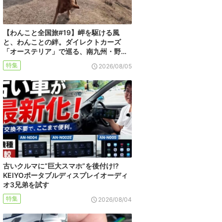
【わんこと全国旅#19】岬を駆ける風
と、わんことの絆。ダイレクトカーズ
「オーステリア」で巡る、南九州・野…
特集
2026/08/05
古いクルマに“巨大スマホ”を後付け!?
KEIYOポータブルディスプレイオーディ
オ3兄弟を試す
特集
2026/08/04