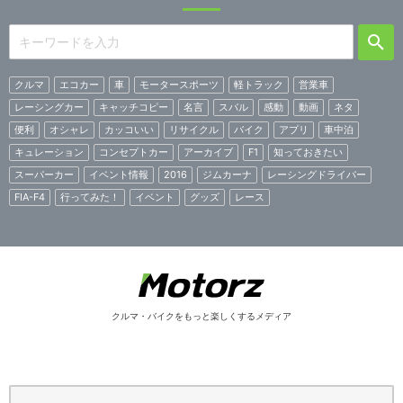
クルマ
エコカー
車
モータースポーツ
軽トラック
営業車
レーシングカー
キャッチコピー
名言
スバル
感動
動画
ネタ
便利
オシャレ
カッコいい
リサイクル
バイク
アプリ
車中泊
キュレーション
コンセプトカー
アーカイブ
F1
知っておきたい
スーパーカー
イベント情報
2016
ジムカーナ
レーシングドライバー
FIA-F4
行ってみた！
イベント
グッズ
レース
クルマ・バイクをもっと楽しくするメディア