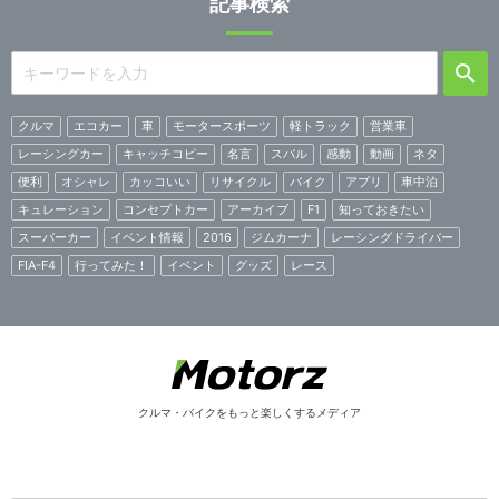
記事検索
クルマ
エコカー
車
モータースポーツ
軽トラック
営業車
レーシングカー
キャッチコピー
名言
スバル
感動
動画
ネタ
便利
オシャレ
カッコいい
リサイクル
バイク
アプリ
車中泊
キュレーション
コンセプトカー
アーカイブ
F1
知っておきたい
スーパーカー
イベント情報
2016
ジムカーナ
レーシングドライバー
FIA-F4
行ってみた！
イベント
グッズ
レース
クルマ・バイクをもっと楽しくするメディア