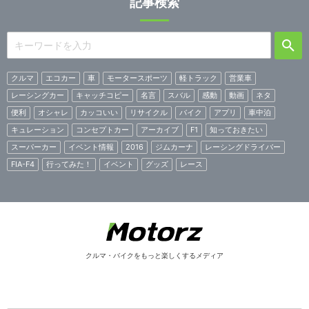
記事検索
クルマ
エコカー
車
モータースポーツ
軽トラック
営業車
レーシングカー
キャッチコピー
名言
スバル
感動
動画
ネタ
便利
オシャレ
カッコいい
リサイクル
バイク
アプリ
車中泊
キュレーション
コンセプトカー
アーカイブ
F1
知っておきたい
スーパーカー
イベント情報
2016
ジムカーナ
レーシングドライバー
FIA-F4
行ってみた！
イベント
グッズ
レース
クルマ・バイクをもっと楽しくするメディア