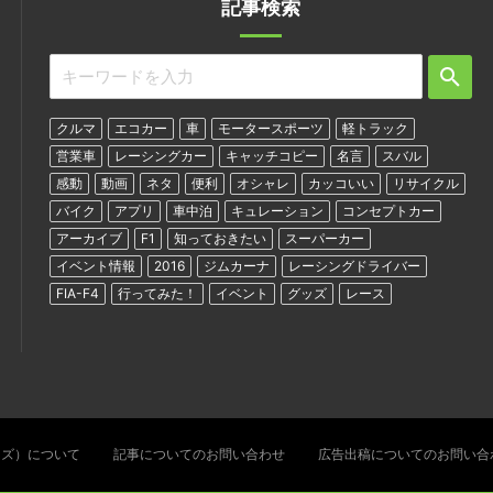
記事検索
クルマ
エコカー
車
モータースポーツ
軽トラック
営業車
レーシングカー
キャッチコピー
名言
スバル
感動
動画
ネタ
便利
オシャレ
カッコいい
リサイクル
バイク
アプリ
車中泊
キュレーション
コンセプトカー
アーカイブ
F1
知っておきたい
スーパーカー
イベント情報
2016
ジムカーナ
レーシングドライバー
FIA-F4
行ってみた！
イベント
グッズ
レース
ターズ）について
記事についてのお問い合わせ
広告出稿についてのお問い合