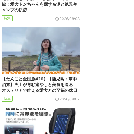
旅：愛犬ドンちゃんを癒す名湯と絶景キ
ャンプの軌跡
特集
2026/08/08
【わんこと全国旅#20】【鹿児島・車中
泊旅】火山が育む癒やしと美食を巡る、
オステリアで叶える愛犬との至福の休日
特集
2026/08/07