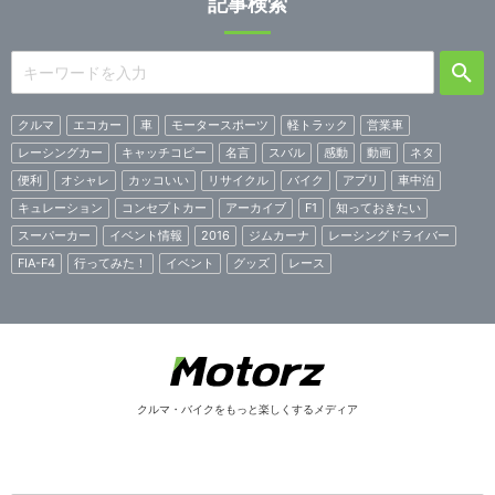
記事検索
クルマ
エコカー
車
モータースポーツ
軽トラック
営業車
レーシングカー
キャッチコピー
名言
スバル
感動
動画
ネタ
便利
オシャレ
カッコいい
リサイクル
バイク
アプリ
車中泊
キュレーション
コンセプトカー
アーカイブ
F1
知っておきたい
スーパーカー
イベント情報
2016
ジムカーナ
レーシングドライバー
FIA-F4
行ってみた！
イベント
グッズ
レース
クルマ・バイクをもっと楽しくするメディア