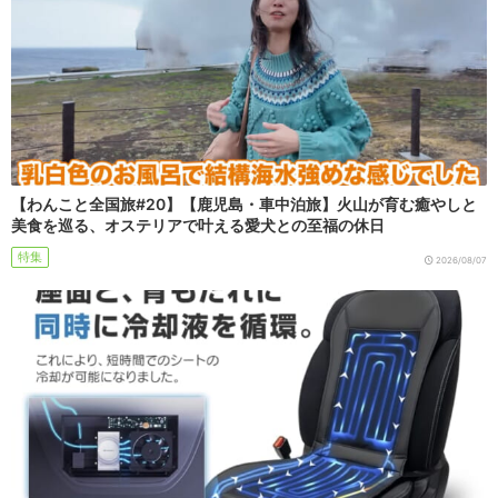
【わんこと全国旅#20】【鹿児島・車中泊旅】火山が育む癒やしと
美食を巡る、オステリアで叶える愛犬との至福の休日
特集
2026/08/07