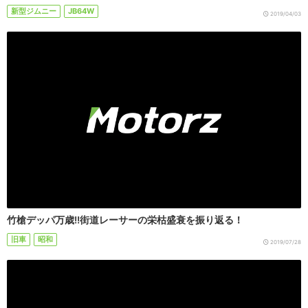
新型ジムニー
JB64W
2019/04/03
竹槍デッパ万歳!!街道レーサーの栄枯盛衰を振り返る！
旧車
昭和
2019/07/28