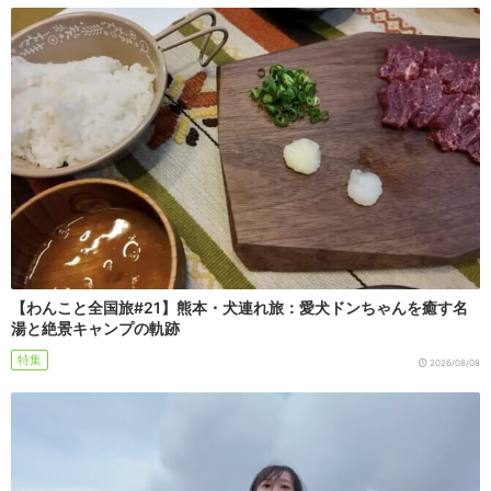
【わんこと全国旅#21】熊本・犬連れ旅：愛犬ドンちゃんを癒す名
湯と絶景キャンプの軌跡
特集
2026/08/08