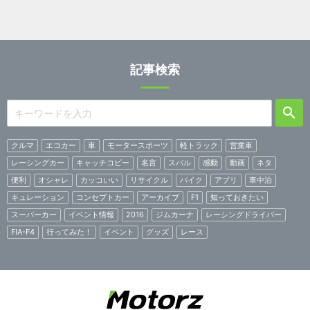
記事検索
クルマ
エコカー
車
モータースポーツ
軽トラック
営業車
レーシングカー
キャッチコピー
名言
スバル
感動
動画
ネタ
便利
オシャレ
カッコいい
リサイクル
バイク
アプリ
車中泊
キュレーション
コンセプトカー
アーカイブ
F1
知っておきたい
スーパーカー
イベント情報
2016
ジムカーナ
レーシングドライバー
FIA-F4
行ってみた！
イベント
グッズ
レース