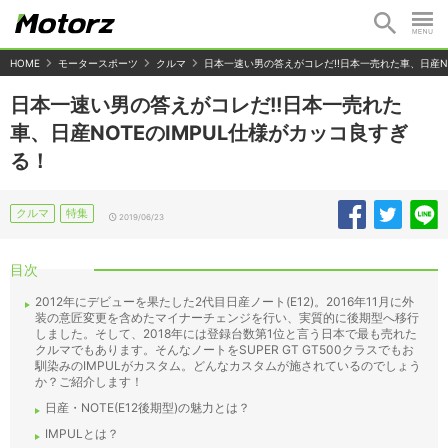
HOME
モータースポーツ
クルマ
日本一速い男の答えがコレだ!!日本一売れた車、日産NO
日本一速い男の答えがコレだ!!日本一売れた
車、日産NOTEのIMPUL仕様がカッコ良すぎ
る！
クルマ
特集
2019/06/23
目次
2012年にデビューを果たした2代目日産ノート(E12)。2016年11月に外
装の意匠変更を含めたマイナーチェンジを行い、実質的に後期型へ移行
しました。そして、2018年には登録台数第1位と言う日本で最も売れた
クルマでもあります。そんなノートをSUPER GT GT500クラスでもお
馴染みのIMPULがカスタム。どんなカスタムが施されているのでしょう
か？ご紹介します！
日産・NOTE(E12後期型)の魅力とは？
IMPULとは？