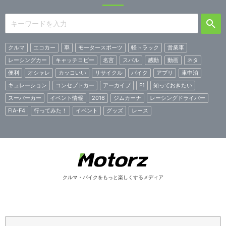
クルマ
エコカー
車
モータースポーツ
軽トラック
営業車
レーシングカー
キャッチコピー
名言
スバル
感動
動画
ネタ
便利
オシャレ
カッコいい
リサイクル
バイク
アプリ
車中泊
キュレーション
コンセプトカー
アーカイブ
F1
知っておきたい
スーパーカー
イベント情報
2016
ジムカーナ
レーシングドライバー
FIA-F4
行ってみた！
イベント
グッズ
レース
クルマ・バイクをもっと楽しくするメディア