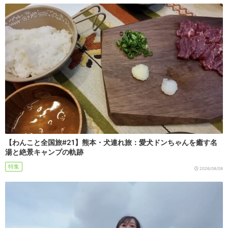
【わんこと全国旅#21】熊本・犬連れ旅：愛犬ドンちゃんを癒す名
湯と絶景キャンプの軌跡
特集
2026/08/08