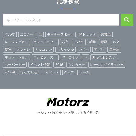
記事検索
クルマ
エコカー
車
モータースポーツ
軽トラック
営業車
レーシングカー
キャッチコピー
名言
スバル
感動
動画
ネタ
便利
オシャレ
カッコいい
リサイクル
バイク
アプリ
車中泊
キュレーション
コンセプトカー
アーカイブ
F1
知っておきたい
スーパーカー
イベント情報
2016
ジムカーナ
レーシングドライバー
FIA-F4
行ってみた！
イベント
グッズ
レース
クルマ・バイクをもっと楽しくするメディア