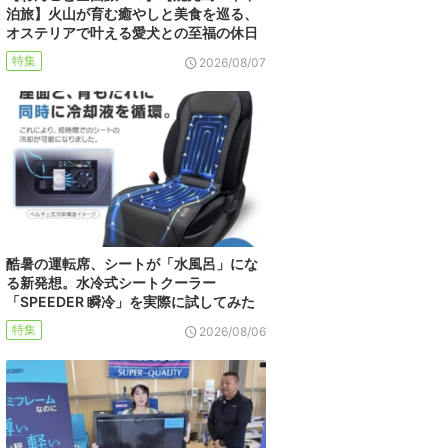
泊旅】火山が育む癒やしと美食を巡る、
オステリアで叶える愛犬との至福の休日
特集
2026/08/07
酷暑の運転席、シートが「水風呂」にな
る新発想。水冷式シートクーラー
「SPEEDER 瞬冷」を実際に試してみた
特集
2026/08/06