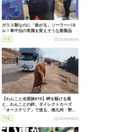
ガラス製なのに「曲がる」ソーラーパネ
ル！車中泊の常識を変えそうな新製品
特集
2026/08/06
【わんこと全国旅#19】岬を駆ける風
と、わんことの絆。ダイレクトカーズ
「オーステリア」で巡る、南九州・野…
特集
2026/08/05