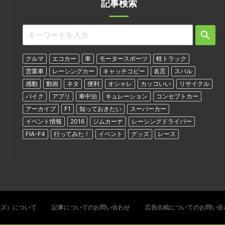
記事検索
クルマ
エコカー
車
モータースポーツ
軽トラック
営業車
レーシングカー
キャッチコピー
名言
スバル
感動
動画
ネタ
便利
オシャレ
カッコいい
リサイクル
バイク
アプリ
車中泊
キュレーション
コンセプトカー
アーカイブ
F1
知っておきたい
スーパーカー
イベント情報
2016
ジムカーナ
レーシングドライバー
FIA-F4
行ってみた！
イベント
グッズ
レース
ターズ）について
記事についてのお問い合わせ
広告出稿についてのお問い合