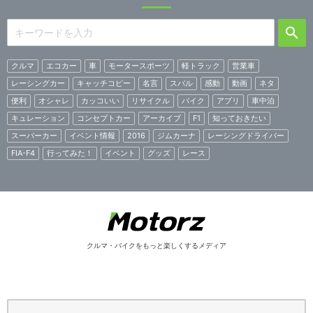
クルマ
エコカー
車
モータースポーツ
軽トラック
営業車
レーシングカー
キャッチコピー
名言
スバル
感動
動画
ネタ
便利
オシャレ
カッコいい
リサイクル
バイク
アプリ
車中泊
キュレーション
コンセプトカー
アーカイブ
F1
知っておきたい
スーパーカー
イベント情報
2016
ジムカーナ
レーシングドライバー
FIA-F4
行ってみた！
イベント
グッズ
レース
クルマ・バイクをもっと楽しくするメディア