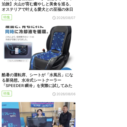
泊旅】火山が育む癒やしと美食を巡る、
オステリアで叶える愛犬との至福の休日
特集
2026/08/07
酷暑の運転席、シートが「水風呂」にな
る新発想。水冷式シートクーラー
「SPEEDER 瞬冷」を実際に試してみた
特集
2026/08/06