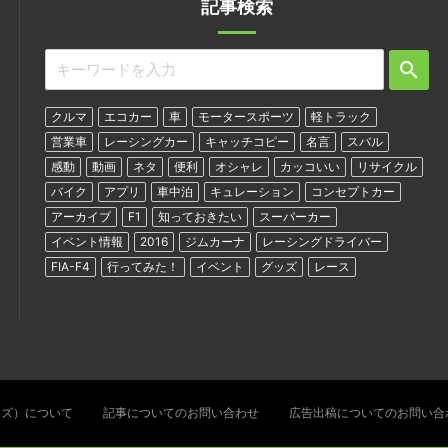
記事検索
クルマ
エコカー
車
モータースポーツ
軽トラック
営業車
レーシングカー
キャッチコピー
名言
スバル
感動
動画
ネタ
便利
オシャレ
カッコいい
リサイクル
バイク
アプリ
車中泊
キュレーション
コンセプトカー
アーカイブ
F1
知っておきたい
スーパーカー
イベント情報
2016
ジムカーナ
レーシングドライバー
FIA-F4
行ってみた！
イベント
グッズ
レース
ターズ）について
記事についてのお問い合わせ
広告出稿についてのお問い合