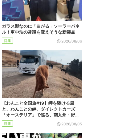
ガラス製なのに「曲がる」ソーラーパネ
ル！車中泊の常識を変えそうな新製品
特集
2026/08/06
【わんこと全国旅#19】岬を駆ける風
と、わんことの絆。ダイレクトカーズ
「オーステリア」で巡る、南九州・野…
特集
2026/08/05