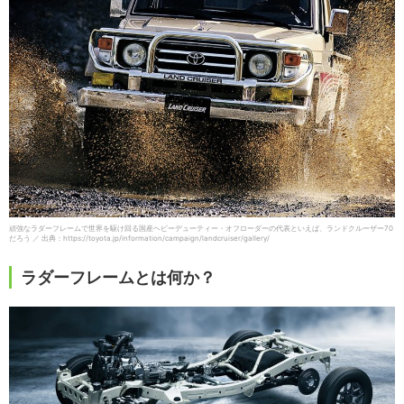
頑強なラダーフレームで世界を駆け回る国産ヘビーデューティー・オフローダーの代表といえば、ランドクルーザー70
だろう ／ 出典：https://toyota.jp/information/campaign/landcruiser/gallery/
ラダーフレームとは何か？