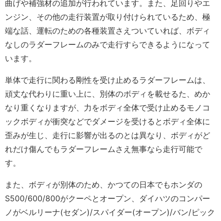
曲げや補強材の追加が行われています。また、足回りやエ
ンジン、その他の走行装置が取り付けられているため、極
端な話、運転のための各種装置さえついていれば、ボディ
なしのラダーフレームのみで走行すらできるようになって
います。
単体で走行に関わる剛性を受け止めるラダーフレームは、
頑丈な代わりに重い上に、別体のボディを載せるた、めか
なり重くなりますが、力をボディ全体で受け止めるモノコ
ックボディが衝突などでダメージを受けるとボディ全体に
歪みが生じ、走行に影響が出るのとは異なり、ボディがど
れだけ傷んでもラダーフレームさえ無事なら走行可能で
す。
また、ボディが別体のため、かつての日本でもホンダの
S500/600/800がクーペとオープン、ダイハツのコンパー
ノがベルリーナ(セダン)/スパイダー(オープン)/バン/ピック