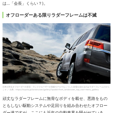
は…「会長」くらい？)。
オフローダーある限りラダーフレームは不滅
日本が誇るオフローダーの至宝・ランドクルーザーが高級モデルでもこうした岩場を走れるのはラダーフレームだから
こそ ／ 出典：https://toyota.jp/landcruiser/gallery/?padid=from_landcruiser_top_navi-menu_gallery
頑丈なラダーフレームに無骨なボディを載せ、悪路をもの
ともしない駆動システムや足回りを組み合わせたオフロー
ダー達ですが、ここにも近年の自動車界を騒がせている