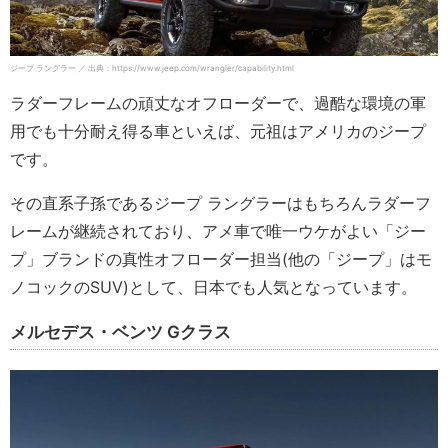
ジープ ラングラー ／ 出典：https://www.jeep.com/wrangler/capability.html
ラダーフレームの頑丈なオフローダーで、過酷な環境の軍
用でも十分耐え得る車といえば、元祖はアメリカのジープ
です。
その直系子孫であるジープ ラングラーはもちろんラダーフ
レームが継続されており、アメ車で唯一ウケがよい「ジー
プ」ブランドの真性オフローダー担当(他の「ジープ」はモ
ノコックのSUV)として、日本でも人気となっています。
メルセデス・ベンツ Gクラス