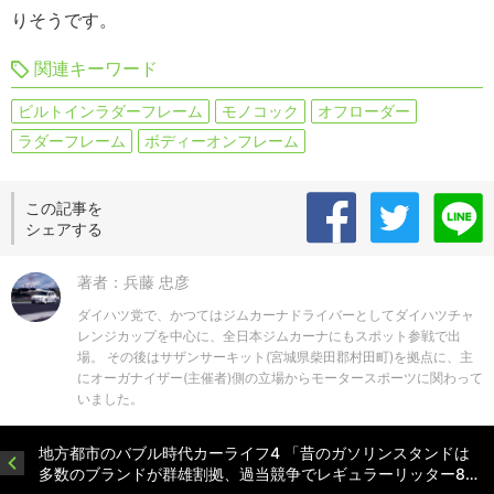
りそうです。
関連キーワード
ビルトインラダーフレーム
モノコック
オフローダー
ラダーフレーム
ボディーオンフレーム
この記事を
シェアする
著者：兵藤 忠彦
ダイハツ党で、かつてはジムカーナドライバーとしてダイハツチャ
レンジカップを中心に、全日本ジムカーナにもスポット参戦で出
場。 その後はサザンサーキット(宮城県柴田郡村田町)を拠点に、主
にオーガナイザー(主催者)側の立場からモータースポーツに関わって
いました。
地方都市のバブル時代カーライフ4 「昔のガソリンスタンドは
多数のブランドが群雄割拠、過当競争でレギュラーリッター8…