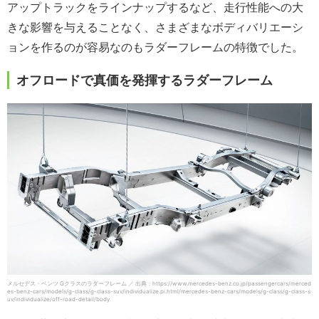
アップトラックをラインナップするなど、走行性能への大
きな影響を与えることなく、さまざまなボディバリエーシ
ョンを作るのが容易なのもラダーフレームの特徴でした。
オフロードで真価を発揮するラダーフレーム
メルセデス・ベンツ Gクラスのラダーフレーム ／ 出典：https://www.mercedes-benz.co.jp/passengercars/merced
es-benz-cars/models/g-class/g-class-suv/individualize.pi.html/mercedes-benz-cars/models/g-class/g-class-s
uv/individualize/off-road-detail/body