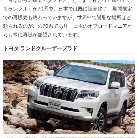
「昔ながらの頑丈でタフネス、どこまでも走って帰ってく
るランクル」が70系で、日本では既に販売終了。期間限定
での再販売も終わっていますが、世界中で過酷な場所ほど
頼られるのがこの70系であり、日本のオフロードマニアか
らも常に再販が熱望されています。
トヨタ ランドクルーザープラド
トヨタ ランドクルーザープラド ／ 出典：https://toyota.jp/landcruiserprado/gallery/?padid=from_landcruiserprad