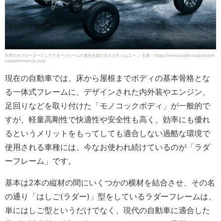
生粋のオフローダーとしてラダーフレームの進化を続けるスズキ ジムニー ／ 出典：https://www.suzuki.co.jp/car/jim
ny/performance_eco/
現在の自動車では、床から屋根までボディの基本骨格とな
る一体式フレームに、デザインされた内外装やエンジン、
足回りなどを取り付けた「モノコックボディ」が一般的で
すが、軽量高剛性で快適性や安全性も高く、効率にも優れ
るというメリットをもってしても適合しない過酷な環境で
使用される車種には、今なお使われ続けているのが「ラダ
ーフレーム」です。
基本は2本の縦材の間にいくつかの横材を結合させ、その名
の通り「はしご(ラダー)」型をしているラダーフレームは、
単にはしご型というだけでなく、現代の自動車に適合した