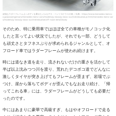
頑強なラダーフレーム上へボディを乗せたメルセデス・ベンツ Gクラスの例 ／出典：https://www.mercedes-benz.c
o.jp/passengercars/mercedes-benz-cars/models/g-class/g-class-suv/individualize.pi.html/mercedes-benz-car
s/models/g-class/g-class-suv/individualize/off-road-detail/body
そのため、特に乗用車ではほぼ全ての車種がモノコック化
したと言ってよい状況でしたが、それでも一部、どうして
も頑丈さとタフネスぶりが求められるジャンルとして、オ
フロード車ではラダーフレームが使われ続けます。
時には道なき道を走り、流されないだけの重さを活かして
半ば以上沈みつつ川を渡り、荒れたデコボコ道でどんなに
激しくタイヤが突き上げてもフレームが歪まず、岩場でぶ
つけ、崖から落ちてボディが歪んでもなお走り続け、「帰
ってこれる車」には、ラダーフレームがどうしても必要だ
ったのです。
中にはあまりに豪華で高級すぎ、もはやオフロードで走る