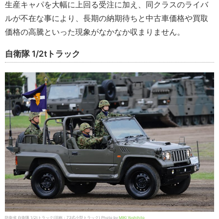
生産キャパを大幅に上回る受注に加え、同クラスのライバ
ルが不在な事により、長期の納期待ちと中古車価格や買取
価格の高騰といった現象がなかなか収まりません。
自衛隊 1/2tトラック
防衛省 自衛隊 1/2tトラック(旧称：73式小型トラック) Photo by
MIKI Yoshihito