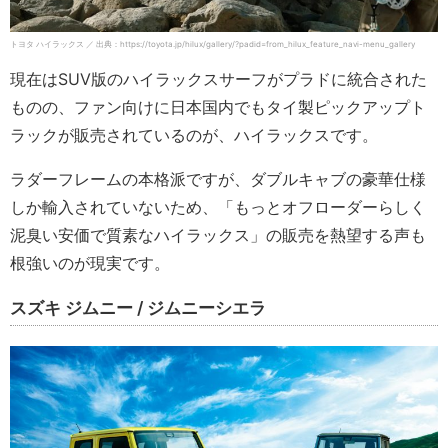
トヨタ ハイラックス ／ 出典：https://toyota.jp/hilux/gallery/?padid=from_hilux_feature_navi-menu_gallery
現在はSUV版のハイラックスサーフがプラドに統合された
ものの、ファン向けに日本国内でもタイ製ピックアップト
ラックが販売されているのが、ハイラックスです。
ラダーフレームの本格派ですが、ダブルキャブの豪華仕様
しか輸入されていないため、「もっとオフローダーらしく
泥臭い安価で質素なハイラックス」の販売を熱望する声も
根強いのが現実です。
スズキ ジムニー / ジムニーシエラ