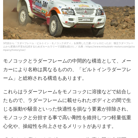
3代目から「ラダーフレーム・ビルトイン・モノコックボディ」を採用した三菱 パジェロだったが、独立ラダーフレー
ムから変更の不安を払拭するためダカールラリーで活躍を続けた ／ 出典：https://www.mitsubishi-motors.com/jp/co
mpany/history/car/
モノコックとラダーフレームの中間的な構造として、メー
カーにより名称は異なるものの、「ビルトインラダーフレ
ーム」と総称される構造もあります。
これらはラダーフレームをモノコックに溶接などで結合し
たもので、ラダーフレームに載せられたボディとの間で生
じる振動や騒音といった快適性を損なう要素が排除され、
モノコックと分担する事で高い剛性を維持しつつ軽量低重
心化や、操縦性を向上させるメリットがあります。