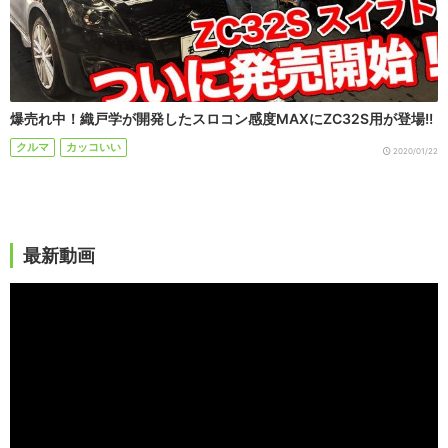
爆売れ中！織戸学が開発したスロコン感度MAXにZC32S用が登場!!
クルマ
カッコいい
2020/01/22
最新動画