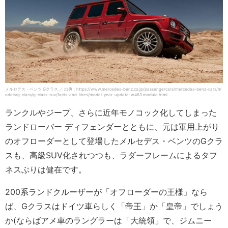
メルセデス・ベンツ Gクラス ／ 出典：https://www.mercedes-benz.co.jp/passengercars/mercedes-benz-cars/m
odels/g-class/g-class-suv/facts-and-lines/model-year-update-w463.module.html
ランクルやジープ、さらに近年モノコック化してしまった
ランドローバー ディフェンダーとともに、元は軍用上がり
のオフローダーとして登場したメルセデス・ベンツのGクラ
スも、高級SUV化されつつも、ラダーフレームによるタフ
ネスぶりは健在です。
200系ランドクルーザーが「オフローダーの王様」なら
ば、Gクラスはドイツ車らしく「帝王」か「皇帝」でしょう
か(ならばアメ車のラングラーは「大統領」で、ジムニー