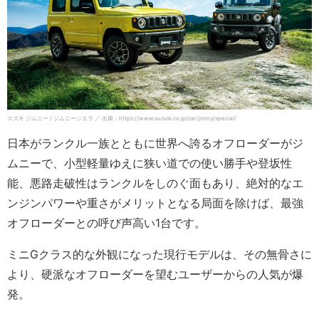
スズキ ジムニー / ジムニーシエラ ／ 出典：https://www.suzuki.co.jp/car/jimny/special/
日本がランクル一族とともに世界へ誇るオフローダーがジ
ムニーで、小型軽量ゆえに狭い道での使い勝手や登坂性
能、悪路走破性はランクルをしのぐ面もあり、絶対的なエ
ンジンパワーや重さがメリットとなる局面を除けば、最強
オフローダーとの呼び声高い1台です。
ミニGクラス的な外観になった現行モデルは、その無骨さに
より、硬派なオフローダーを望むユーザーからの人気が爆
発。