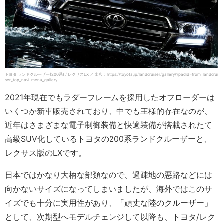
トヨタ ランドクルーザー(200系) / レクサスLX ／ 出典：https://toyota.jp/landcruiser/gallery/?padid=from_landcrui
ser_top_navi-menu_gallery
2021年現在でもラダーフレームを採用したオフローダーは
いくつか新車販売されており、中でも王様的存在なのが、
近年はさまざまな電子制御装備と快適装備が搭載されたて
高級SUV化しているトヨタの200系ランドクルーザーと、
レクサス版のLXです。
日本ではかなり大柄な部類なので、過疎地の悪路などには
向かないサイズになってしまいましたが、海外ではこのサ
イズでも十分に実用性があり、「頑丈な陸のクルーザー」
として、次期型へモデルチェンジして以降も、トヨタ/レク