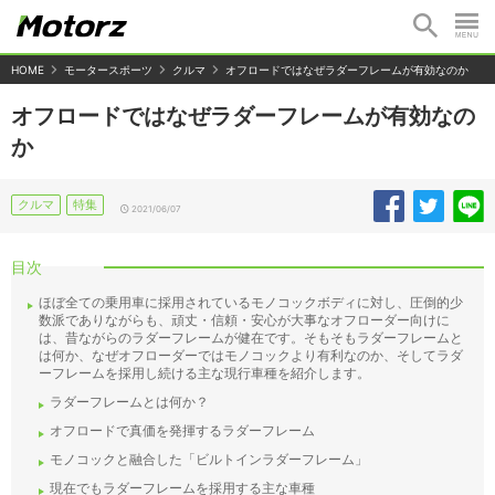
HOME
モータースポーツ
クルマ
オフロードではなぜラダーフレームが有効なのか
オフロードではなぜラダーフレームが有効なの
か
クルマ
特集
2021/06/07
目次
ほぼ全ての乗用車に採用されているモノコックボディに対し、圧倒的少
数派でありながらも、頑丈・信頼・安心が大事なオフローダー向けに
は、昔ながらのラダーフレームが健在です。そもそもラダーフレームと
は何か、なぜオフローダーではモノコックより有利なのか、そしてラダ
ーフレームを採用し続ける主な現行車種を紹介します。
ラダーフレームとは何か？
オフロードで真価を発揮するラダーフレーム
モノコックと融合した「ビルトインラダーフレーム」
現在でもラダーフレームを採用する主な車種