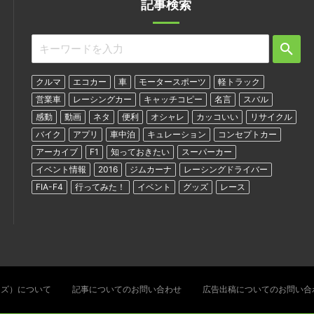
記事検索
クルマ
エコカー
車
モータースポーツ
軽トラック
営業車
レーシングカー
キャッチコピー
名言
スバル
感動
動画
ネタ
便利
オシャレ
カッコいい
リサイクル
バイク
アプリ
車中泊
キュレーション
コンセプトカー
アーカイブ
F1
知っておきたい
スーパーカー
イベント情報
2016
ジムカーナ
レーシングドライバー
FIA-F4
行ってみた！
イベント
グッズ
レース
ターズ）について
記事についてのお問い合わせ
広告出稿についてのお問い合