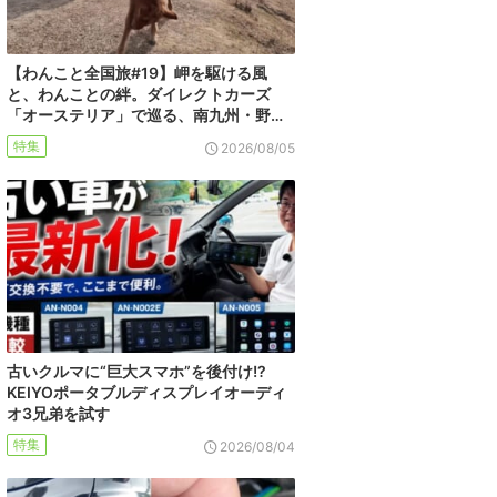
【わんこと全国旅#19】岬を駆ける風
と、わんことの絆。ダイレクトカーズ
「オーステリア」で巡る、南九州・野…
特集
2026/08/05
古いクルマに“巨大スマホ”を後付け!?
KEIYOポータブルディスプレイオーディ
オ3兄弟を試す
特集
2026/08/04