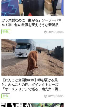
ガラス製なのに「曲がる」ソーラーパネ
ル！車中泊の常識を変えそうな新製品
特集
2026/08/06
【わんこと全国旅#19】岬を駆ける風
と、わんことの絆。ダイレクトカーズ
「オーステリア」で巡る、南九州・野…
特集
2026/08/05