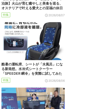
泊旅】火山が育む癒やしと美食を巡る、
オステリアで叶える愛犬との至福の休日
特集
2026/08/07
酷暑の運転席、シートが「水風呂」にな
る新発想。水冷式シートクーラー
「SPEEDER 瞬冷」を実際に試してみた
特集
2026/08/06