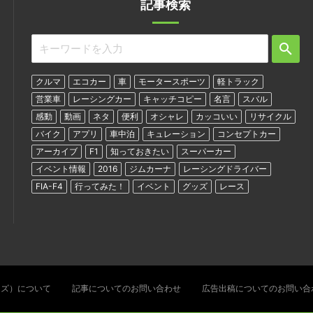
記事検索
クルマ
エコカー
車
モータースポーツ
軽トラック
営業車
レーシングカー
キャッチコピー
名言
スバル
感動
動画
ネタ
便利
オシャレ
カッコいい
リサイクル
バイク
アプリ
車中泊
キュレーション
コンセプトカー
アーカイブ
F1
知っておきたい
スーパーカー
イベント情報
2016
ジムカーナ
レーシングドライバー
FIA-F4
行ってみた！
イベント
グッズ
レース
ターズ）について
記事についてのお問い合わせ
広告出稿についてのお問い合