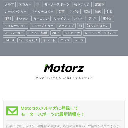
クルマ
エコカー
車
モータースポーツ
軽トラック
営業車
レーシングカー
キャッチコピー
名言
スバル
感動
動画
ネタ
便利
オシャレ
カッコいい
リサイクル
バイク
アプリ
車中泊
キュレーション
コンセプトカー
アーカイブ
F1
知っておきたい
スーパーカー
イベント情報
2016
ジムカーナ
レーシングドライバー
FIA-F4
行ってみた！
イベント
グッズ
レース
クルマ・バイクをもっと楽しくするメディア
Motorzのメルマガに登録して
モータースポーツの最新情報を！
記事には載せられない編集部の裏話や、最新の自動車パーツ情報が入手できるか