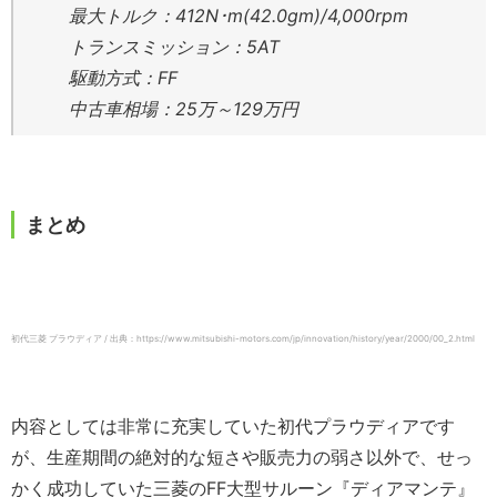
最大トルク：412N･m(42.0gm)/4,000rpm
トランスミッション：5AT
駆動方式：FF
中古車相場：25万～129万円
まとめ
初代三菱 プラウディア / 出典：https://www.mitsubishi-motors.com/jp/innovation/history/year/2000/00_2.html
内容としては非常に充実していた初代プラウディアです
が、生産期間の絶対的な短さや販売力の弱さ以外で、せっ
かく成功していた三菱のFF大型サルーン『ディアマンテ』