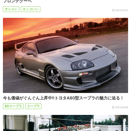
フロンテクーペ
オシャレ
カッコいい
2021/01/07
今も価値がぐんぐん上昇中!!トヨタA80型スープラの魅力に迫る！
80スープラ
スープラ
2021/02/06