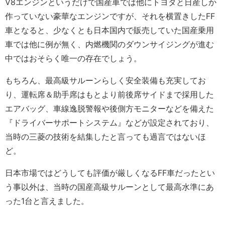
V8エンジンというだけで国産車では他にトヨタと日産しか
作っていない豪華なエンジンですが、それを横置きしたFF
車となると、少なくとも日本国内で販売していた国産乗用
車では他に例が無く、内燃機関のダウンサイジングが進む
中ではおそらく唯一の存在でしょう。
もちろん、最高級サルーンらしく安全装備も充実してお
り、運転席＆助手席はもとより前後席サイドまで採用した
エアバッグ、車線逸脱警報や後側方モニターなどを備えた
『ドライバーサポートシステム』などが設定されており、
当時の三菱の技術を結集したと言っても過言ではないほ
ど。
日本市場ではどうしても評価が厳しくなるFF車だったとい
う事以外は、当時の国産高級サルーンとして最高水準にあ
った1台と言えました。