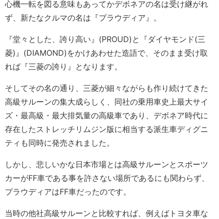
心機一転を図る意味もあってかデボネアの名は受け継がれ
ず、新たなクルマの名は『プラウディア』。
『堂々とした、誇り高い』(PROUD)と『ダイヤモンド(三
菱)』(DIAMOND)をかけあわせた造語で、そのまま受け取
れば『三菱の誇り』となります。
そしてその名の通り、三菱が細々ながらも作り続けてきた
高級サルーンの集大成らしく、同社の乗用車史上最大サイ
ズ・最高級・最大排気量の高級車であり、デボネア時代に
存在したストレッチリムジン版に相当する派生車ディグニ
ティも同時に発売されました。
しかし、悲しいかな日本市場とは高級サルーンとスポーツ
カーがFF車である事を許さない場所であるにも関わらず、
プラウディアはFF車だったのです。
当時の他社高級サルーンと比較すれば、例えばトヨタ車な