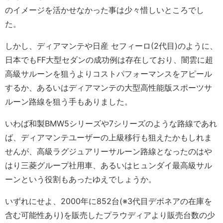
のイメージを活かせなかった事は少々惜しいところでし
た。
しかし、ディアマンテや日産 セフィーロ(2代目)のように、
日本でもFF大型セダンの成功例は存在しており、闇雲に超
高級サルーンを狙うよりコストパフォーマンスをアピール
するか、あるいはディアマンテの大型高性能版スポーツサ
ルーン路線を狙う手もありました。
いわば和製BMW5シリーズや7シリーズのような路線であれ
ば、ディアマンテユーザーの上級移行も狙えたかもしれま
せんが、高級ラグジュアリーサルーン路線となったのはや
はり三菱グループ社用車、あるいはヒュンダイ最高級サル
ーンという役割もあったゆえでしょうか。
いずれにせよ、2000年に852台(※3代目デボネアの在庫を
含む可能性あり)を販売したプラウディアより販売台数の少