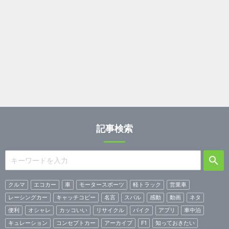
記事検索
クルマ
エコカー
車
モータースポーツ
軽トラック
営業車
レーシングカー
キャッチコピー
名言
スバル
感動
動画
ネタ
便利
オシャレ
カッコいい
リサイクル
バイク
アプリ
車中泊
キュレーション
コンセプトカー
アーカイブ
F1
知っておきたい