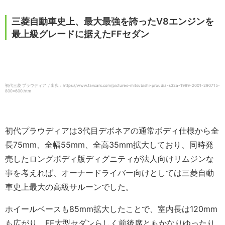
三菱自動車史上、最大最強を誇ったV8エンジンを
最上級グレードに据えたFFセダン
初代三菱 プラウディア / 出典：https://www.favcars.com/pictures-mitsubishi-proudia-s32a-1999-2001-290715-
800×600.htm
初代プラウディアは3代目デボネアの通常ボディ仕様から全
長75mm、全幅55mm、全高35mm拡大しており、同時発
売したロングボディ版ディグニティが法人向けリムジンな
事を考えれば、オーナードライバー向けとしては三菱自動
車史上最大の高級サルーンでした。
ホイールベースも85mm拡大したことで、室内長は120mm
も広がり、FF大型セダンらしく前後席ともかなりゆったり