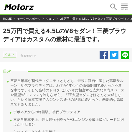
HOME
モータースポーツ
クルマ
25万円で買える4.5LのV8セダン！三菱プラウディ
25万円で買える4.5LのV8セダン！三菱プラウ
ディアはカスタムの素材に最適です。
クルマ
2021/01/14
目次
三菱自動車が初代ディグニティともども、最後に独自生産した高級サル
ーン、初代プラウディアは、わずか1年少々の販売期間で終わった不運
な車です。そして当時のトヨタ セルシオに相当する広大な車内スペース
や新型V8エンジンを誇りながら、『FF大型セダンはほとんど大成しな
い』という日本市場でのジンクス通りの結果に終わった、悲劇的な高級
車でもありました。
デボネアからの終着駅、初代プラウディア
三菱自動車史上、最大最強を誇ったV8エンジンを最上級グレードに据
えたFFセダン
主なスペックと中古車相場