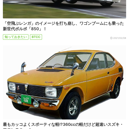
「空飛ぶレンガ」のイメージを打ち崩し、ワゴンブームにも乗った
新世代ボルボ「850」！
知っておきたい
BTCC
2021/02/08
最もカッコよくスポーティな軽!?360ccの軽だけど超速いスズキ・