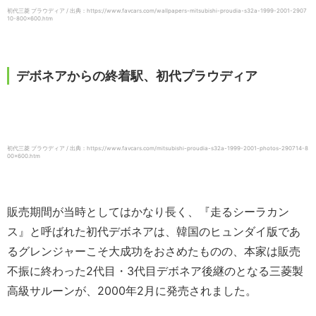
初代三菱 プラウディア / 出典：https://www.favcars.com/wallpapers-mitsubishi-proudia-s32a-1999-2001-2907
10-800×600.htm
デボネアからの終着駅、初代プラウディア
初代三菱 プラウディア / 出典：https://www.favcars.com/mitsubishi-proudia-s32a-1999-2001-photos-290714-8
00×600.htm
販売期間が当時としてはかなり長く、『走るシーラカン
ス』と呼ばれた初代デボネアは、韓国のヒュンダイ版であ
るグレンジャーこそ大成功をおさめたものの、本家は販売
不振に終わった2代目・3代目デボネア後継のとなる三菱製
高級サルーンが、2000年2月に発売されました。