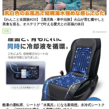
【わんこと全国旅#20】【鹿児島・車中泊旅】火山が育む癒やしと
美食を巡る、オステリアで叶える愛犬との至福の休日
特集
2026/08/07
酷暑の運転席、シートが「水風呂」になる新発想。水冷式シートク