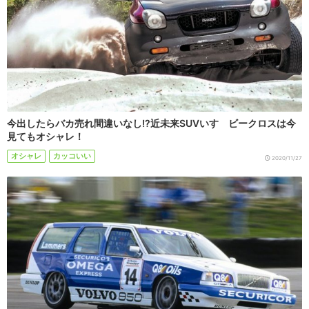
今出したらバカ売れ間違いなし!?近未来SUVいすゞビークロスは今
見てもオシャレ！
オシャレ
カッコいい
2020/11/27