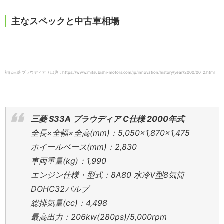
主なスペックと中古車相場
初代三菱 プラウディア / 出典：https://www.mitsubishi-motors.com/jp/innovation/history/year/2000/00_2.html
三菱 S33A プラウディア C仕様 2000年式
全長×全幅×全高(mm)：5,050×1,870×1,475
ホイールベース(mm)：2,830
車両重量(kg)：1,990
エンジン仕様・型式：8A80 水冷V型8気筒
DOHC32バルブ
総排気量(cc)：4,498
最高出力：206kw(280ps)/5,000rpm