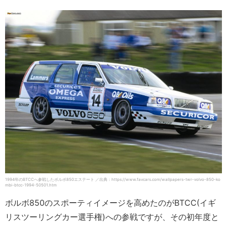
1994年のBTCCへ参戦したボルボ850エステート ／出典：https://www.favcars.com/wallpapers-twr-volvo-850-ko
mbi-btcc-1994-50501.htm
ボルボ850のスポーティイメージを高めたのがBTCC(イギ
リスツーリングカー選手権)への参戦ですが、その初年度と