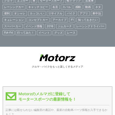
クルマ
エコカー
車
モータースポーツ
軽トラック
営業車
レーシングカー
キャッチコピー
名言
スバル
感動
動画
ネタ
便利
オシャレ
カッコいい
リサイクル
バイク
アプリ
車中泊
キュレーション
コンセプトカー
アーカイブ
F1
知っておきたい
スーパーカー
イベント情報
2016
ジムカーナ
レーシングドライバー
FIA-F4
行ってみた！
イベント
グッズ
レース
クルマ・バイクをもっと楽しくするメディア
Motorzのメルマガに登録して
モータースポーツの最新情報を！
記事には載せられない編集部の裏話や、最新の自動車パーツ情報が入手できるか
も！？