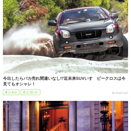
今出したらバカ売れ間違いなし!?近未来SUVいすゞビークロスは今
見てもオシャレ！
オシャレ
カッコいい
2020/11/27