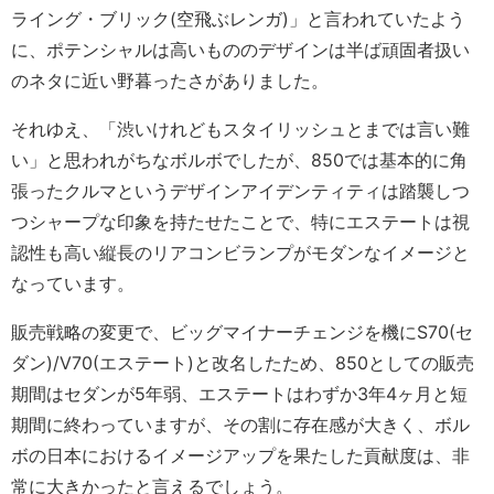
ライング・ブリック(空飛ぶレンガ)」と言われていたよう
に、ポテンシャルは高いもののデザインは半ば頑固者扱い
のネタに近い野暮ったさがありました。
それゆえ、「渋いけれどもスタイリッシュとまでは言い難
い」と思われがちなボルボでしたが、850では基本的に角
張ったクルマというデザインアイデンティティは踏襲しつ
つシャープな印象を持たせたことで、特にエステートは視
認性も高い縦長のリアコンビランプがモダンなイメージと
なっています。
販売戦略の変更で、ビッグマイナーチェンジを機にS70(セ
ダン)/V70(エステート)と改名したため、850としての販売
期間はセダンが5年弱、エステートはわずか3年4ヶ月と短
期間に終わっていますが、その割に存在感が大きく、ボル
ボの日本におけるイメージアップを果たした貢献度は、非
常に大きかったと言えるでしょう。