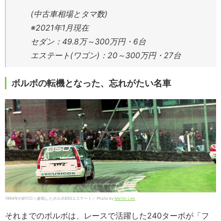
(中古車相場とタマ数)
※2021年1月現在
セダン：49.8万～300万円・6台
エステート(ワゴン)：20～300万円・27台
ボルボの転機となった、忘れがたい名車
1994年のBTCCへ参戦したボルボ850エステート／ Photo by
Martin Lee
それまでのボルボは、レースで活躍した240ターボが「フ