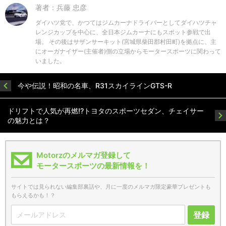
著者：兵藤 忠彦
ダイハツ党で、かつてはジムカーナドライバーとしてダイハツチャ
レンジカップを中心に、全日本ジムカーナにもスポット参戦で出
場。 その後はサザンサーキット(宮城県柴田郡村田町)を拠点に、主
にオーガナイザー(主催者)側の立場からモータースポーツに関わって
いました。
今や伝説！昭和の名車、R31スカイラインGTS-R
ドリフトで人気が再燃!?トヨタのスポーツセダン、チェイサー
の魅力とは？
Motorzのメルマガ登録して
モータースポーツの最新情報を！
サイトでは見られない編集部裏話や、月に一度のメルマガ限定豪華プレゼントも
もらえるかも！？
登録