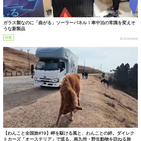
ガラス製なのに「曲がる」ソーラーパネル！車中泊の常識を変えそ
うな新製品
特集
2026/08/06
【わんこと全国旅#19】岬を駆ける風と、わんことの絆。ダイレク
トカーズ「オーステリア」で巡る、南九州・野生動物を訪ねる旅