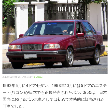
ボルボ850セダンGLT ／Photo by
RL GNZLZ
1992年5月に4ドアセダン、1993年10月には5ドアのエステ
ート(ワゴン)が日本でも正規発売されたボルボ850は、日本
国内におけるボルボ車としては初めて本格的に販売された
FF車でした。