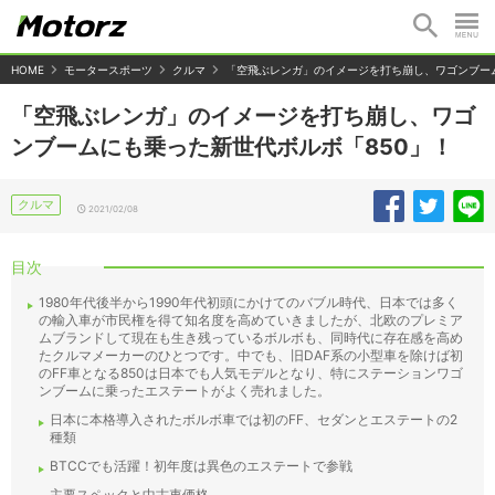
HOME
モータースポーツ
クルマ
「空飛ぶレンガ」のイメージを打ち崩し、ワゴンブーム
「空飛ぶレンガ」のイメージを打ち崩し、ワゴ
ンブームにも乗った新世代ボルボ「850」！
クルマ
2021/02/08
目次
1980年代後半から1990年代初頭にかけてのバブル時代、日本では多く
の輸入車が市民権を得て知名度を高めていきましたが、北欧のプレミア
ムブランドして現在も生き残っているボルボも、同時代に存在感を高め
たクルマメーカーのひとつです。中でも、旧DAF系の小型車を除けば初
のFF車となる850は日本でも人気モデルとなり、特にステーションワゴ
ンブームに乗ったエステートがよく売れました。
日本に本格導入されたボルボ車では初のFF、セダンとエステートの2
種類
BTCCでも活躍！初年度は異色のエステートで参戦
主要スペックと中古車価格