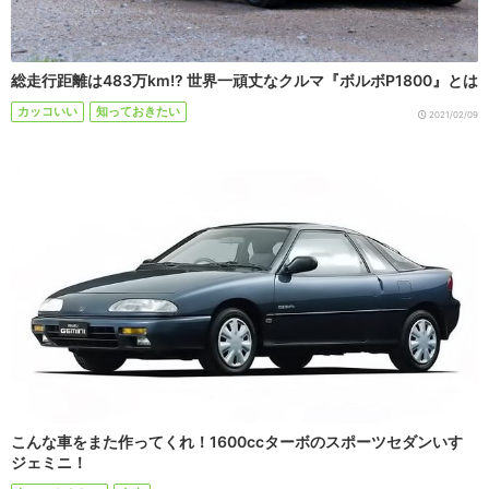
総走行距離は483万km!? 世界一頑丈なクルマ『ボルボP1800』とは
カッコいい
知っておきたい
2021/02/09
こんな車をまた作ってくれ！1600ccターボのスポーツセダンいすゞ
ジェミニ！