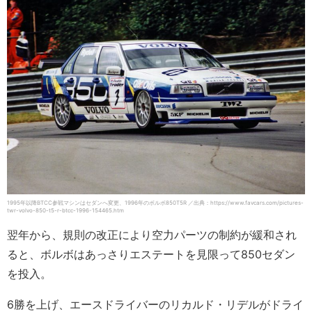
1995年以降BTCC参戦マシンはセダンへ変更、1996年のボルボ850T5R ／出典：https://www.favcars.com/pictures-
twr-volvo-850-t5-r-btcc-1996-154465.htm
翌年から、規則の改正により空力パーツの制約が緩和され
ると、ボルボはあっさりエステートを見限って850セダン
を投入。
6勝を上げ、エースドライバーのリカルド・リデルがドライ