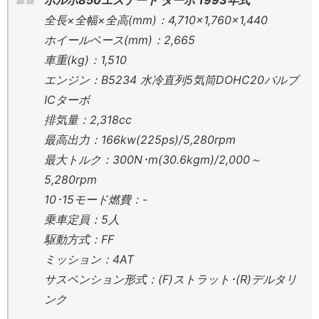
全長×全幅×全高(mm)：4,710×1,760×1,440
ホイールベース(mm)：2,665
車重(kg)：1,510
エンジン：B5234 水冷直列5気筒DOHC20バルブ
ICターボ
排気量：2,318cc
最高出力：166kw(225ps)/5,280rpm
最大トルク：300N･m(30.6kgm)/2,000～
5,280rpm
10･15モード燃費：-
乗車定員：5人
駆動方式：FF
ミッション：4AT
サスペンション形式：(F)ストラット･(R)デルタリ
ンク