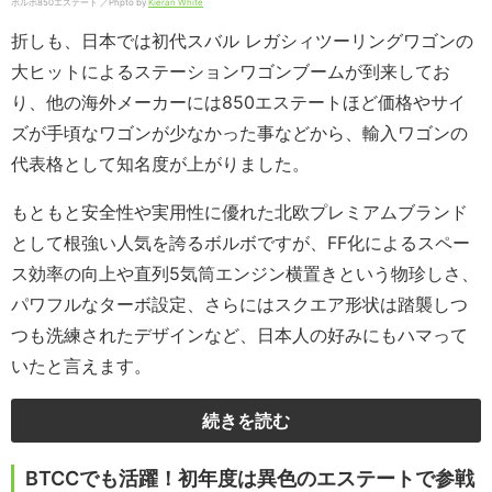
ボルボ850エステート ／Phpto by
Kieran White
折しも、日本では初代スバル レガシィツーリングワゴンの
大ヒットによるステーションワゴンブームが到来してお
り、他の海外メーカーには850エステートほど価格やサイ
ズが手頃なワゴンが少なかった事などから、輸入ワゴンの
代表格として知名度が上がりました。
もともと安全性や実用性に優れた北欧プレミアムブランド
として根強い人気を誇るボルボですが、FF化によるスペー
ス効率の向上や直列5気筒エンジン横置きという物珍しさ、
パワフルなターボ設定、さらにはスクエア形状は踏襲しつ
つも洗練されたデザインなど、日本人の好みにもハマって
いたと言えます。
続きを読む
BTCCでも活躍！初年度は異色のエステートで参戦