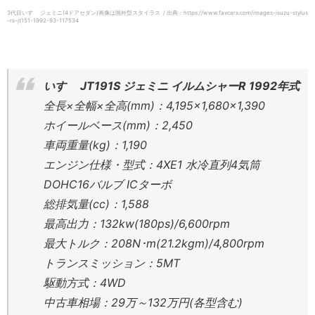
3代目いすゞ ジェミニ(4ドアセダン)画像は国外型スタイラス / 出典：https://www.favcars.com/images-isuzu-stylus
-rs-jt151-1992-93-117534
いすゞ JT191S ジェミニ イルムシャーR 1992年式
全長×全幅×全高(mm)：4,195×1,680×1,390
ホイールベース(mm)：2,450
車両重量(kg)：1,190
エンジン仕様・型式：4XE1 水冷直列4気筒
DOHC16バルブ ICターボ
総排気量(cc)：1,588
最高出力：132kw(180ps)/6,600rpm
最大トルク：208N･m(21.2kgm)/4,800rpm
トランスミッション：5MT
駆動方式：4WD
中古車相場：29万～132万円(各型含む)