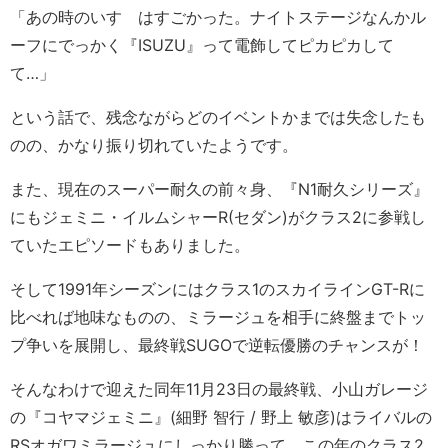
「あの時のいすゞはすごかった。ナイトステージなんかル
ーフにでっかく『ISUZU』って電飾してピカピカして
て…」
という話で、残念ながらどのイベントかまでは失念したも
のの、かなり振り切れていたようです。
また、現在のスーパー耐久の前々身、『N1耐久シリーズ』
にもジェミニ・イルムシャーR(セダン)がクラス2に参戦し
ていたエピソードもありました。
そして1991年シーズンにはクラス1のスカイラインGT-Rに
比べれば地味なものの、ミラージュを相手に終盤までトッ
プ争いを展開し、最終戦SUGOで逆転優勝のチャンスが！
そんなわけで迎えた同年11月23日の最終戦、小山ガレージ
の『コヤマジェミニ』(細野 智行 / 野上 敏彦)はライバルの
RSオガワミラージュにしっかり勝って、この年のクラス2