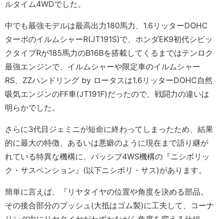
ルタイム4WDでした。
中でも最強モデルは最高出力180馬力、1.6リッターDOHC
ターボのイルムシャーR(JT191S)で、ホンダEK9初代シビッ
クタイプRが185馬力のB16Bを搭載してくるまではテンロク
最強エンジンで、イルムシャーや限定車のイルムシャー
RS、ZZハンドリング by ロータスは1.6リッターDOHC自然
吸気エンジンのFF車(JT191F)だったので、戦闘力の違いは
明らかでした。
さらに3代目ジェミニが短命に終わってしまったため、結果
的に最大の特徴、あるいは悪癖のように現在まで語り継が
れている特異な機構に、パッシブ4WS機構の『ニシボリッ
ク・サスペンション』(以下ニシボリ・サス)があります。
簡単に言えば、『リヤタイヤの位置や角度を決める部品。
その接合部分のブッシュ(大抵はゴム製)に工夫して、コーナ