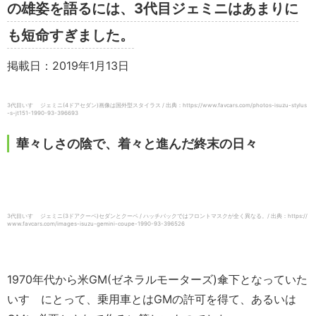
の雄姿を語るには、3代目ジェミニはあまりに
も短命すぎました。
掲載日：2019年1月13日
3代目いすゞ ジェミニ(4ドアセダン)画像は国外型スタイラス / 出典：https://www.favcars.com/photos-isuzu-stylus
-s-jt151-1990-93-396693
華々しさの陰で、着々と進んだ終末の日々
3代目いすゞ ジェミニ(3ドアクーペ)セダンとクーペ / ハッチバックではフロントマスクが全く異なる。/ 出典：https://
www.favcars.com/images-isuzu-gemini-coupe-1990-93-396526
1970年代から米GM(ゼネラルモーターズ)傘下となっていた
いすゞにとって、乗用車とはGMの許可を得て、あるいは