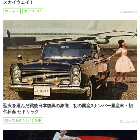
スカイウェイ！
オシャレ
カッコいい
2020/12/05
聖火を運んだ戦後日本復興の象徴、初の国産3ナンバー量産車・初
代日産 セドリック
知っておきたい
名車
2020/12/15