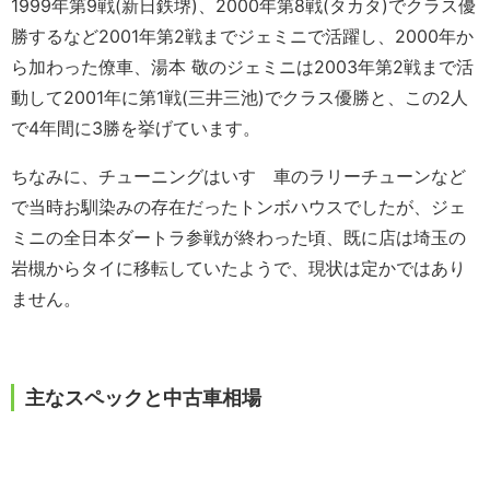
1999年第9戦(新日鉄堺)、2000年第8戦(タカタ)でクラス優
勝するなど2001年第2戦までジェミニで活躍し、2000年か
ら加わった僚車、湯本 敬のジェミニは2003年第2戦まで活
動して2001年に第1戦(三井三池)でクラス優勝と、この2人
で4年間に3勝を挙げています。
ちなみに、チューニングはいすゞ車のラリーチューンなど
で当時お馴染みの存在だったトンボハウスでしたが、ジェ
ミニの全日本ダートラ参戦が終わった頃、既に店は埼玉の
岩槻からタイに移転していたようで、現状は定かではあり
ません。
主なスペックと中古車相場