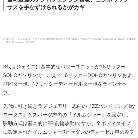
サスを手なずけられるかがカギ
3代目いすゞ ジェミニ(4ドアセダン)画像は国外型スタイラス / 出典：https://www.favcars.com/isuzu-stylus-xs-jt151
-1990-93-images-396675
3代目ジェミニは基本的なパワーユニットが1.5リッター
SOHCガソリンで、加えて1.6リッターDOHCガソリンおよ
び同ターボ、1.7リッターディーゼルターボをラインナッ
プ。
先代に引き続きラグジュアリー志向の『ZZハンドリング by
ロータス』とスポーツ志向の『イルムシャー』を設定し、
駆動方式は基本的にFF(前輪駆動)ですが、全ボディタイプ
に設定されたイルムシャーRとセダンのディーゼル車のみフ