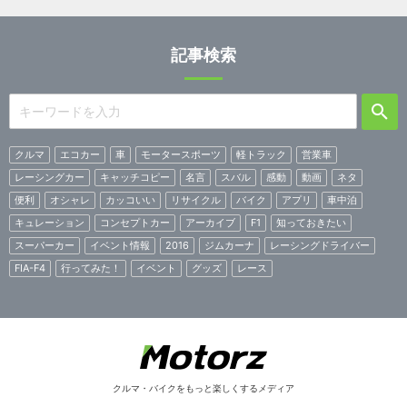
記事検索
クルマ
エコカー
車
モータースポーツ
軽トラック
営業車
レーシングカー
キャッチコピー
名言
スバル
感動
動画
ネタ
便利
オシャレ
カッコいい
リサイクル
バイク
アプリ
車中泊
キュレーション
コンセプトカー
アーカイブ
F1
知っておきたい
スーパーカー
イベント情報
2016
ジムカーナ
レーシングドライバー
FIA-F4
行ってみた！
イベント
グッズ
レース
クルマ・バイクをもっと楽しくするメディア