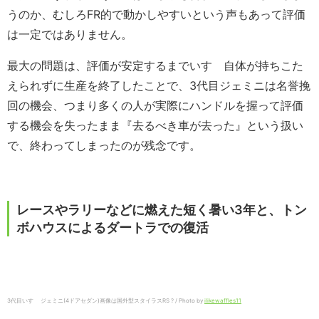
うのか、むしろFR的で動かしやすいという声もあって評価
は一定ではありません。
最大の問題は、評価が安定するまでいすゞ自体が持ちこた
えられずに生産を終了したことで、3代目ジェミニは名誉挽
回の機会、つまり多くの人が実際にハンドルを握って評価
する機会を失ったまま『去るべき車が去った』という扱い
で、終わってしまったのが残念です。
レースやラリーなどに燃えた短く暑い3年と、トン
ボハウスによるダートラでの復活
3代目いすゞ ジェミニ(4ドアセダン)画像は国外型スタイラスRS ? / Photo by
ilikewaffles11