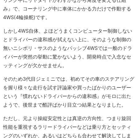
リング中にリヤタイヤがわずかながら角度を変える仕組
み』で、コーナリング中に車体にかかる力だけで作動する
4WS(4輪操舵)です。
しかし4WS自体、よほどうまくコンピューター制御しない
とドライバーの違和感が拭えない上に、そのような制御の
無いニシボリ・サスのようなパッシブ4WSでは一般のドラ
イバーが突然の挙動に驚かないよう、開発時点で入念なセ
ッティングが欠かせません。
そのため3代目ジェミニでは、初めてその車のステアリング
を握り様々な走行を試す評論家や買ったばかりのユーザー
という『慣れないドライバーからの違和感』がモロに出た
ようで、後世まで酷評ばかり目立つ結果となりました。
ただし、元より操縦安定性とは真逆の方向性、つまり旋回
性能を重視するラリードライバーなどは乗り方とセッティ
ングのいずれか、あるいはどちらも合わせて解決してしま