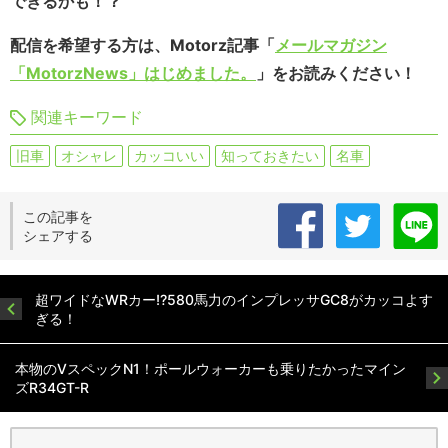
できるかも！？
配信を希望する方は、Motorz記事「
メールマガジン
「MotorzNews」はじめました。
」をお読みください！
関連キーワード
旧車
オシャレ
カッコいい
知っておきたい
名車
この記事を
シェアする
超ワイドなWRカー!?580馬力のインプレッサGC8がカッコよす
ぎる！
本物のVスペックN1！ポールウォーカーも乗りたかったマイン
ズR34GT-R