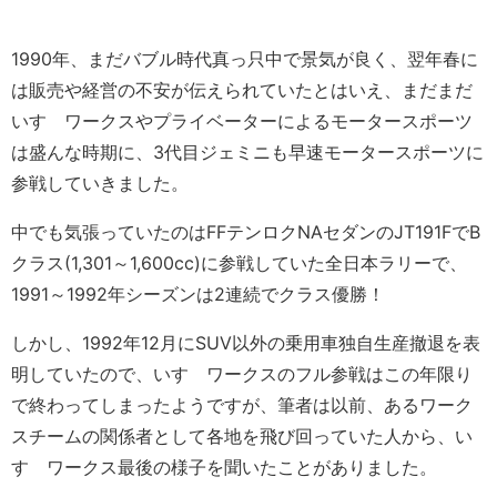
1990年、まだバブル時代真っ只中で景気が良く、翌年春に
は販売や経営の不安が伝えられていたとはいえ、まだまだ
いすゞワークスやプライベーターによるモータースポーツ
は盛んな時期に、3代目ジェミニも早速モータースポーツに
参戦していきました。
中でも気張っていたのはFFテンロクNAセダンのJT191FでB
クラス(1,301～1,600cc)に参戦していた全日本ラリーで、
1991～1992年シーズンは2連続でクラス優勝！
しかし、1992年12月にSUV以外の乗用車独自生産撤退を表
明していたので、いすゞワークスのフル参戦はこの年限り
で終わってしまったようですが、筆者は以前、あるワーク
スチームの関係者として各地を飛び回っていた人から、い
すゞワークス最後の様子を聞いたことがありました。