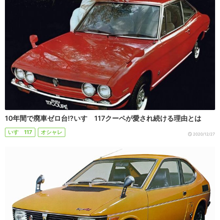
10年間で廃車ゼロ台!?いすゞ117クーペが愛され続ける理由とは
いすゞ117
オシャレ
2020/12/27