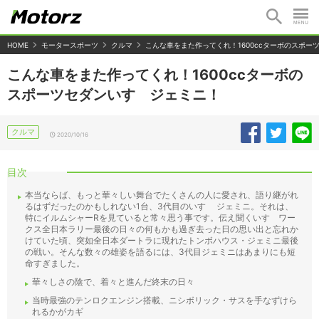
HOME
モータースポーツ
クルマ
こんな車をまた作ってくれ！1600ccターボのスポー
こんな車をまた作ってくれ！1600ccターボの
スポーツセダンいすゞジェミニ！
クルマ
2020/10/16
目次
本当ならば、もっと華々しい舞台でたくさんの人に愛され、語り継がれ
るはずだったのかもしれない1台、3代目のいすゞ ジェミニ。それは、
特にイルムシャーRを見ていると常々思う事です。伝え聞くいすゞワー
クス全日本ラリー最後の日々の何もかも過ぎ去った日の思い出と忘れか
けていた頃、突如全日本ダートラに現れたトンボハウス・ジェミニ最後
の戦い。そんな数々の雄姿を語るには、3代目ジェミニはあまりにも短
命すぎました。
華々しさの陰で、着々と進んだ終末の日々
当時最強のテンロクエンジン搭載、ニシボリック・サスを手なずけら
れるかがカギ