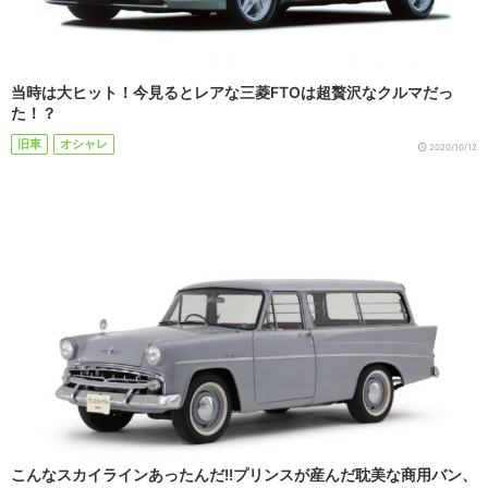
当時は大ヒット！今見るとレアな三菱FTOは超贅沢なクルマだっ
た！？
旧車
オシャレ
2020/10/12
こんなスカイラインあったんだ!!プリンスが産んだ耽美な商用バン、