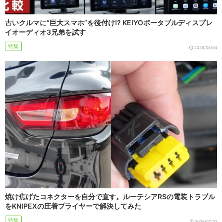
古いクルマに“巨大スマホ”を後付け!? KEIYOポータブルディスプレ
イオーディオ3兄弟を試す
特集
2026/08/04
焼け焦げたコネクターを自分で直す。ルーテシアRSの電装トラブル
をKNIPEXの圧着プライヤーで解決してみた
特集
2026/07/31