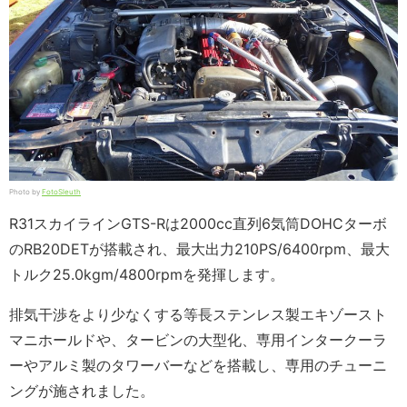
Photo by
FotoSleuth
R31スカイラインGTS-Rは2000cc直列6気筒DOHCターボ
のRB20DETが搭載され、最大出力210PS/6400rpm、最大
トルク25.0kgm/4800rpmを発揮します。
排気干渉をより少なくする等長ステンレス製エキゾースト
マニホールドや、タービンの大型化、専用インタークーラ
ーやアルミ製のタワーバーなどを搭載し、専用のチューニ
ングが施されました。