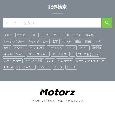
記事検索
クルマ
エコカー
車
モータースポーツ
軽トラック
営業車
レーシングカー
キャッチコピー
名言
スバル
感動
動画
ネタ
便利
オシャレ
カッコいい
リサイクル
バイク
アプリ
車中泊
キュレーション
コンセプトカー
アーカイブ
F1
知っておきたい
スーパーカー
イベント情報
2016
ジムカーナ
レーシングドライバー
FIA-F4
行ってみた！
イベント
グッズ
レース
クルマ・バイクをもっと楽しくするメディア