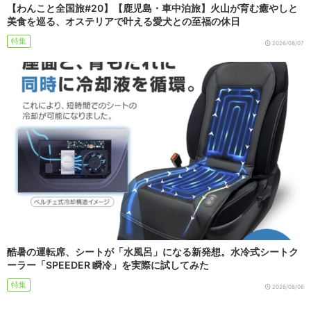
【わんこと全国旅#20】【鹿児島・車中泊旅】火山が育む癒やしと
美食を巡る、オステリアで叶える愛犬との至福の休日
特集
2026/08/07
酷暑の運転席、シートが「水風呂」になる新発想。水冷式シートク
ーラー「SPEEDER 瞬冷」を実際に試してみた
特集
2026/08/06