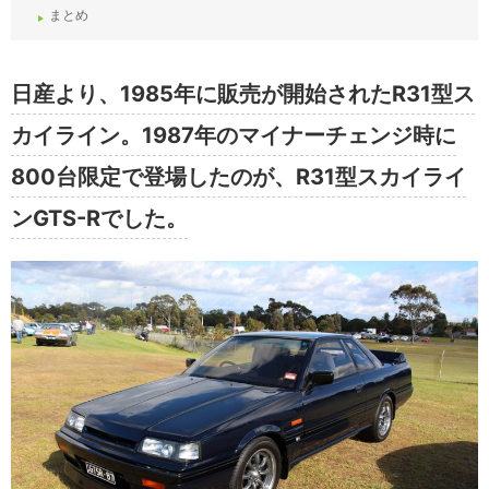
まとめ
日産より、
1985
年に販売が開始された
R31
型ス
カイライン。
1987
年のマイナーチェンジ時に
800
台限定で登場したのが、
R31型
スカイライ
ン
GTS-R
でした。