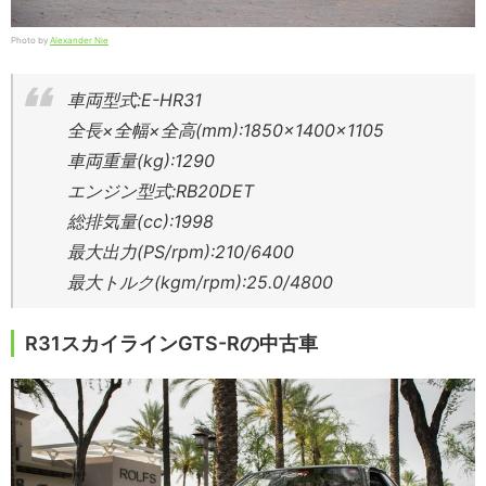
Photo by
Alexander Nie
車両型式:E-HR31
全長×全幅×全高(mm):1850×1400×1105
車両重量(kg):1290
エンジン型式:RB20DET
総排気量(cc):1998
最大出力(PS/rpm):210/6400
最大トルク(kgm/rpm):25.0/4800
R31スカイラインGTS-Rの中古車