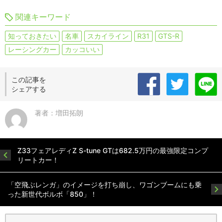
関連キーワード
知っておきたい
名車
スカイライン
R31
GTS-R
レーシングカー
カッコいい
この記事を
シェアする
著者：増田拓朗
Z33フェアレディZ S-tune GTは682.5万円の最強限定コンプ
リートカー！
「空飛ぶレンガ」のイメージを打ち崩し、ワゴンブームにも乗
った新世代ボルボ「850」！