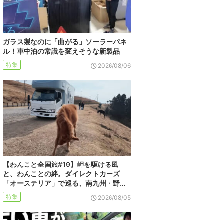
ガラス製なのに「曲がる」ソーラーパネ
ル！車中泊の常識を変えそうな新製品
特集
2026/08/06
【わんこと全国旅#19】岬を駆ける風
と、わんことの絆。ダイレクトカーズ
「オーステリア」で巡る、南九州・野…
特集
2026/08/05