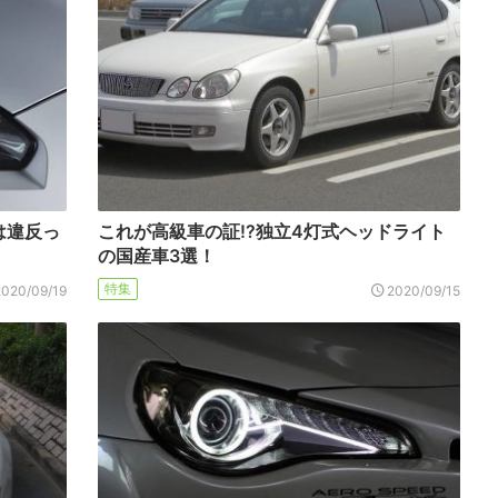
は違反っ
これが高級車の証!?独立4灯式ヘッドライト
の国産車3選！
特集
2020/09/19
2020/09/15