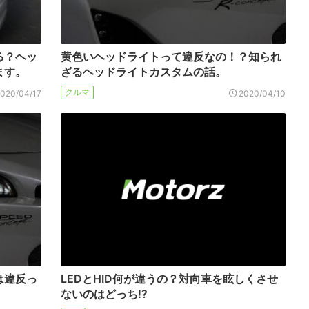
る？ヘッ
黄色いヘッドライトって違反なの！？知られ
ます。
ざるヘッドライトカスタムの話。
クルマ
2020/04/17
2020/04/10
は違反っ
LEDとHID何が違うの？対向車を眩しくさせ
ないのはどっち!?