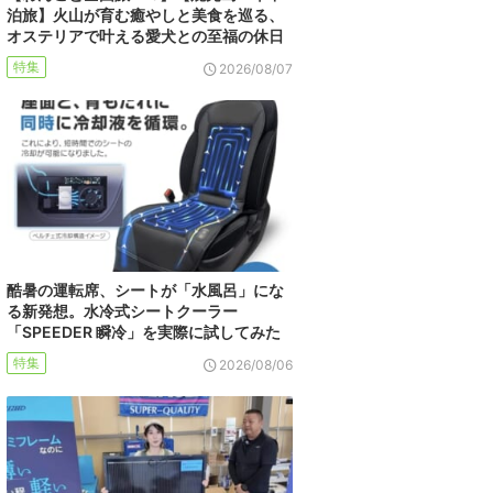
泊旅】火山が育む癒やしと美食を巡る、
オステリアで叶える愛犬との至福の休日
特集
2026/08/07
酷暑の運転席、シートが「水風呂」にな
る新発想。水冷式シートクーラー
「SPEEDER 瞬冷」を実際に試してみた
特集
2026/08/06