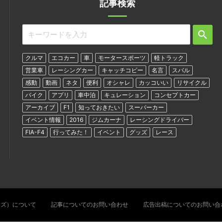
記事検索
クルマ
エコカー
車
モータースポーツ
軽トラック
営業車
レーシングカー
キャッチコピー
名言
スバル
感動
動画
ネタ
便利
オシャレ
カッコいい
リサイクル
バイク
アプリ
車中泊
キュレーション
コンセプトカー
アーカイブ
F1
知っておきたい
スーパーカー
イベント情報
2016
ジムカーナ
レーシングドライバー
FIA-F4
行ってみた！
イベント
グッズ
レース
ターズ）について
記事についてのお問い合わせ
広告出稿についてのお問い合