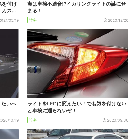
気を付け
実は車検不適合!?イカリングライトの謎にせ
トカス…
まる！
特集
2021/05/19
2020/12/20
きたいヘ
ライトをLEDに変えたい！でも気を付けない
と車検に通らないぞ！
特集
2020/10/19
2020/09/30