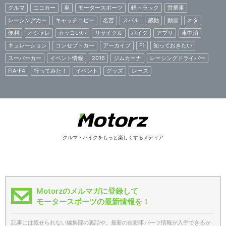
クルマ
エコカー
車
モータースポーツ
軽トラック
営業車
レーシングカー
キャッチコピー
名言
スバル
感動
動画
ネタ
便利
オシャレ
カッコいい
リサイクル
バイク
アプリ
車中泊
キュレーション
コンセプトカー
アーカイブ
F1
知っておきたい
スーパーカー
イベント情報
2016
ジムカーナ
レーシングドライバー
FIA-F4
行ってみた！
イベント
グッズ
レース
クルマ・バイクをもっと楽しくするメディア
Motorzのメルマガに登録して
モータースポーツの最新情報を！
記事には載せられない編集部の裏話や、最新の自動車パーツ情報が入手できるか