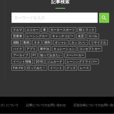
記事検索
クルマ
エコカー
車
モータースポーツ
軽トラック
営業車
レーシングカー
キャッチコピー
名言
スバル
感動
動画
ネタ
便利
オシャレ
カッコいい
リサイクル
バイク
アプリ
車中泊
キュレーション
コンセプトカー
アーカイブ
F1
知っておきたい
スーパーカー
イベント情報
2016
ジムカーナ
レーシングドライバー
FIA-F4
行ってみた！
イベント
グッズ
レース
ターズ）について
記事についてのお問い合わせ
広告出稿についてのお問い合