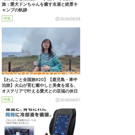
旅：愛犬ドンちゃんを癒す名湯と絶景キ
ャンプの軌跡
特集
2026/08/08
【わんこと全国旅#20】【鹿児島・車中
泊旅】火山が育む癒やしと美食を巡る、
オステリアで叶える愛犬との至福の休日
特集
2026/08/07