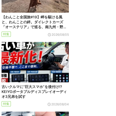
【わんこと全国旅#19】岬を駆ける風
と、わんことの絆。ダイレクトカーズ
「オーステリア」で巡る、南九州・野…
特集
2026/08/05
古いクルマに“巨大スマホ”を後付け!?
KEIYOポータブルディスプレイオーディ
オ3兄弟を試す
特集
2026/08/04