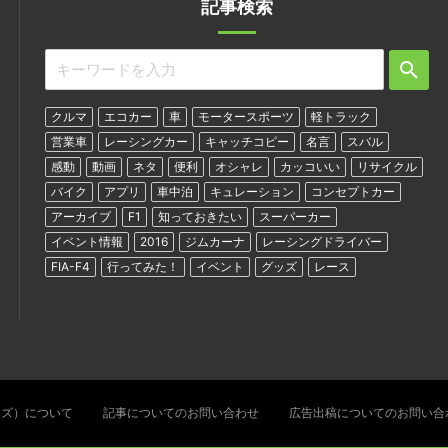
記事検索
クルマ
エコカー
車
モータースポーツ
軽トラック
営業車
レーシングカー
キャッチコピー
名言
スバル
感動
動画
ネタ
便利
オシャレ
カッコいい
リサイクル
バイク
アプリ
車中泊
キュレーション
コンセプトカー
アーカイブ
F1
知っておきたい
スーパーカー
イベント情報
2016
ジムカーナ
レーシングドライバー
FIA-F4
行ってみた！
イベント
グッズ
レース
ターズ）について
記事についてのお問い合わせ
広告出稿についてのお問い合