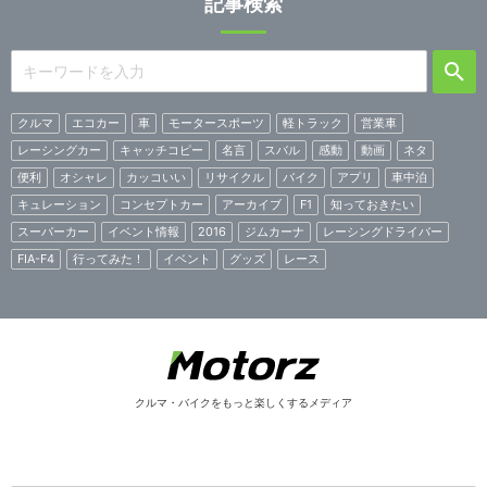
記事検索
クルマ
エコカー
車
モータースポーツ
軽トラック
営業車
レーシングカー
キャッチコピー
名言
スバル
感動
動画
ネタ
便利
オシャレ
カッコいい
リサイクル
バイク
アプリ
車中泊
キュレーション
コンセプトカー
アーカイブ
F1
知っておきたい
スーパーカー
イベント情報
2016
ジムカーナ
レーシングドライバー
FIA-F4
行ってみた！
イベント
グッズ
レース
クルマ・バイクをもっと楽しくするメディア