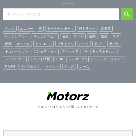
クルマ
エコカー
車
モータースポーツ
軽トラック
営業車
レーシングカー
キャッチコピー
名言
スバル
感動
動画
ネタ
便利
オシャレ
カッコいい
リサイクル
バイク
アプリ
車中泊
キュレーション
コンセプトカー
アーカイブ
F1
知っておきたい
スーパーカー
イベント情報
2016
ジムカーナ
レーシングドライバー
FIA-F4
行ってみた！
イベント
グッズ
レース
クルマ・バイクをもっと楽しくするメディア