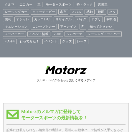
クルマ
エコカー
車
モータースポーツ
軽トラック
営業車
レーシングカー
キャッチコピー
名言
スバル
感動
動画
ネタ
便利
オシャレ
カッコいい
リサイクル
バイク
アプリ
車中泊
キュレーション
コンセプトカー
アーカイブ
F1
知っておきたい
スーパーカー
イベント情報
2016
ジムカーナ
レーシングドライバー
FIA-F4
行ってみた！
イベント
グッズ
レース
クルマ・バイクをもっと楽しくするメディア
Motorzのメルマガに登録して
モータースポーツの最新情報を！
記事には載せられない編集部の裏話や、最新の自動車パーツ情報が入手できるか