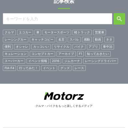
記事検索
クルマ
エコカー
車
モータースポーツ
軽トラック
営業車
レーシングカー
キャッチコピー
名言
スバル
感動
動画
ネタ
便利
オシャレ
カッコいい
リサイクル
バイク
アプリ
車中泊
キュレーション
コンセプトカー
アーカイブ
F1
知っておきたい
スーパーカー
イベント情報
2016
ジムカーナ
レーシングドライバー
FIA-F4
行ってみた！
イベント
グッズ
レース
クルマ・バイクをもっと楽しくするメディア