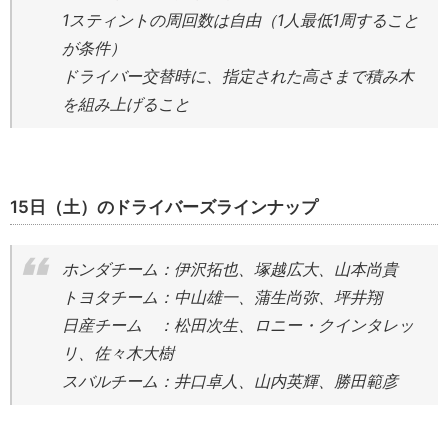
1スティントの周回数は自由（1人最低1周すること
が条件）
ドライバー交替時に、指定された高さまで積み木
を組み上げること
15日（土）のドライバーズラインナップ
ホンダチーム：伊沢拓也、塚越広大、山本尚貴
トヨタチーム：中山雄一、蒲生尚弥、坪井翔
日産チーム ：松田次生、ロニー・クインタレッ
リ、佐々木大樹
スバルチーム：井口卓人、山内英輝、勝田範彦