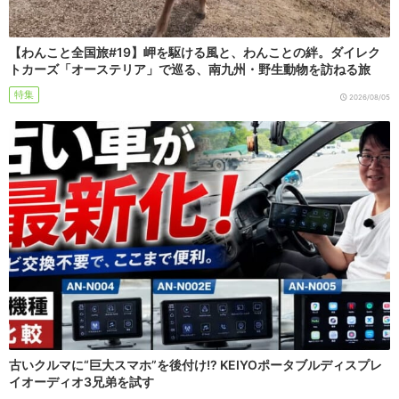
【わんこと全国旅#19】岬を駆ける風と、わんことの絆。ダイレク
トカーズ「オーステリア」で巡る、南九州・野生動物を訪ねる旅
特集
2026/08/05
古いクルマに“巨大スマホ”を後付け!? KEIYOポータブルディスプレ
イオーディオ3兄弟を試す