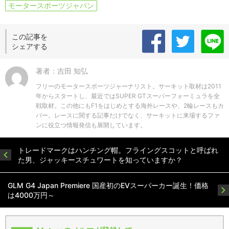
モータースポーツジャパン
この記事を
シェアする
著者：吉田 知弘
フリーのモータースポーツジャーナリスト。サーキット取材は2011
年からスタートし、最近ではSUPER GTスーパーフォーミュラを全
戦取材。この他にもF1をはじめとする海外レースや、2輪レースもカ
バー。レースに関する記事だけでなく、サーキットに来場するファ
ンに役立つ情報発信も展開しています。
トレードマークはハンチング帽。フライングスコットと呼ばれ
た男、ジャッキースチュワートを知っていますか？
GLM G4 Japan Premiere 国産初のEVスーパーカー誕生！価格
は4000万円～