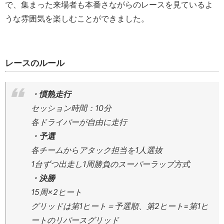
で、集まった来場者も本番さながらのレースを見ているよ
うな雰囲気を楽しむことができました。
レースのルール
・慣熟走行
セッション時間：10分
各ドライバーが自由に走行
・予選
各チームからアタック担当を1人選抜
1台ずつ出走し1周勝負のスーパーラップ方式
・決勝
15周×2ヒート
グリッドは第1ヒート＝予選順、第2ヒート=第1ヒ
ートのリバースグリッド