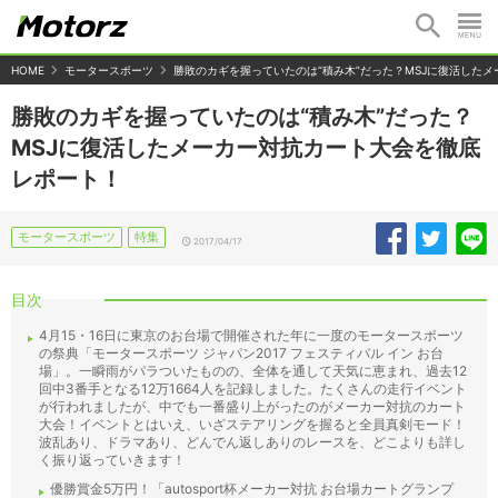
HOME
モータースポーツ
勝敗のカギを握っていたのは“積み木”だった？MSJに復活した
勝敗のカギを握っていたのは“積み木”だった？
MSJに復活したメーカー対抗カート大会を徹底
レポート！
モータースポーツ
特集
2017/04/17
目次
4月15・16日に東京のお台場で開催された年に一度のモータースポーツ
の祭典「モータースポーツ ジャパン2017 フェスティバル イン お台
場」。一瞬雨がパラついたものの、全体を通して天気に恵まれ、過去12
回中3番手となる12万1664人を記録しました。たくさんの走行イベント
が行われましたが、中でも一番盛り上がったのがメーカー対抗のカート
大会！イベントとはいえ、いざステアリングを握ると全員真剣モード！
波乱あり、ドラマあり、どんでん返しありのレースを、どこよりも詳し
く振り返っていきます！
優勝賞金5万円！「autosport杯メーカー対抗 お台場カートグランプ