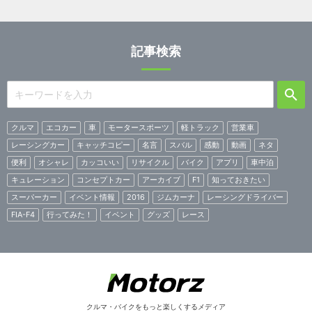
記事検索
クルマ
エコカー
車
モータースポーツ
軽トラック
営業車
レーシングカー
キャッチコピー
名言
スバル
感動
動画
ネタ
便利
オシャレ
カッコいい
リサイクル
バイク
アプリ
車中泊
キュレーション
コンセプトカー
アーカイブ
F1
知っておきたい
スーパーカー
イベント情報
2016
ジムカーナ
レーシングドライバー
FIA-F4
行ってみた！
イベント
グッズ
レース
クルマ・バイクをもっと楽しくするメディア