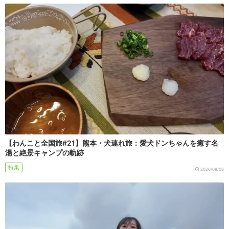
【わんこと全国旅#21】熊本・犬連れ旅：愛犬ドンちゃんを癒す名
湯と絶景キャンプの軌跡
特集
2026/08/08