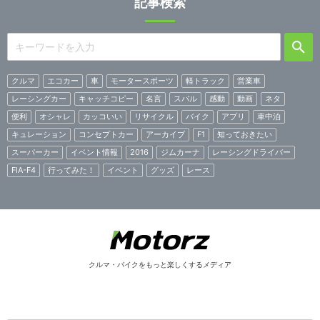
記事検索
クルマ
エコカー
車
モータースポーツ
軽トラック
営業車
レーシングカー
キャッチコピー
名言
スバル
感動
動画
ネタ
便利
オシャレ
カッコいい
リサイクル
バイク
アプリ
車中泊
キュレーション
コンセプトカー
アーカイブ
F1
知っておきたい
スーパーカー
イベント情報
2016
ジムカーナ
レーシングドライバー
FIA-F4
行ってみた！
イベント
グッズ
レース
クルマ・バイクをもっと楽しくするメディア